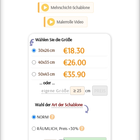
Mehrschicht-Schablone
Malerrolle Video
Wählen Sie die Größe
Z
€
18.30
30x26 cm
€
26.00
40x35 cm
€
35.90
50x43 cm
... oder ...
eigene Größe
cm
Wahl der
Art der Schablone
Y
NORM
RÄUMLICH, Preis +30%