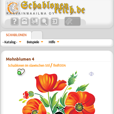
SCHABLONEN
- Katalog -
Beispiele
Hilfe
Mohnblumen 4
/
Schablonen im slawischen Stil
finift004
b