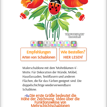
Empfehlungen
Wie Bestellen?
Arten von Schablonen
HIER LESEN!
Malerschablone mit dem 'Mohnblumen 4'-
Motiv. Für Dekoration der Wände, Möbel,
Hausfassaden, Textilfasern und anderen
Flächen, die für das Färben geeignet sind. Die
doppelschichtige wiederverwendbare
Schablone.
O
Die erste Größe bedeutet die
Höhe der Zeichnung. Video über die
Funktionsweise von
Mehrschichtschablonen