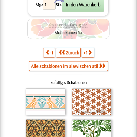
X
Mg.:
Stk.
Passende Designs:
Mohnblumen 4a
-1
Zurück
+1
Alle schablonen im slawischen stil
zufälliges Schablonen