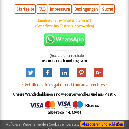
Startseite
FAQ
Impressum
Bedingungen
Suche
Kundenservice:
0046 812 400 477
(Gespräche ins Festnetz / Schweden)
inf@schablonenreich.de
(ist in Deutsch und Englisch)
• Politik des Rückgabe- und Umtauschrechtes •
Unsere Wandschablonen sind wiederverwendbar und aus Plastik.
alle Preise inkl. MwSt
Auf dieser Website werden Cookies eingesetzt,
Akzeptieren und schließen
© 2006-2025 Design: Natali M.
Kodierung: Aleks K.; Seiteninhalt: Konsta A.