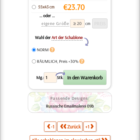
€
23.70
55x43 cm
... oder ...
eigene Größe
cm
Wahl der
Art der Schablone
Y
NORM
RÄUMLICH, Preis +30%
X
Mg.:
Stk.
Passende Designs:
Russische Emailmalerei 09b
-1
Zurück
+1