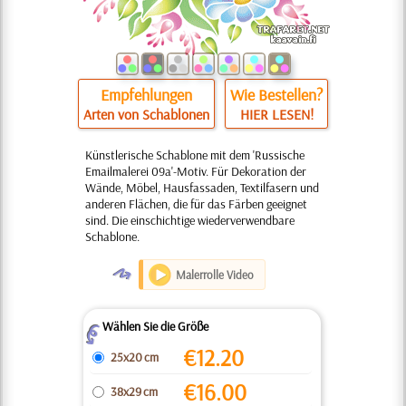
Empfehlungen
Wie Bestellen?
Arten von Schablonen
HIER LESEN!
Künstlerische Schablone mit dem 'Russische
Emailmalerei 09a'-Motiv. Für Dekoration der
Wände, Möbel, Hausfassaden, Textilfasern und
anderen Flächen, die für das Färben geeignet
sind. Die einschichtige wiederverwendbare
Schablone.
O
Malerrolle Video
Wählen Sie die Größe
Z
€
12.20
25x20 cm
€
16.00
38x29 cm