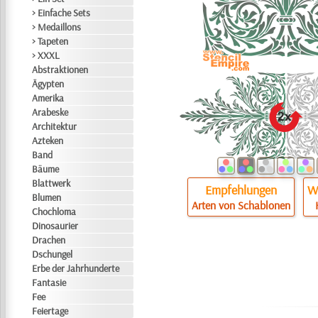
> Einfache Sets
> Medaillons
> Tapeten
> XXXL
Abstraktionen
Ägypten
Amerika
Arabeske
Architektur
Azteken
Band
Bäume
Blattwerk
Empfehlungen
Wi
Blumen
Arten von Schablonen
Chochloma
Dinosaurier
Drachen
Dschungel
Erbe der Jahrhunderte
Fantasie
Fee
Feiertage