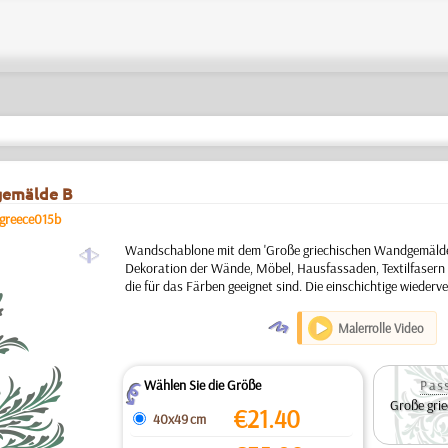
gemälde B
greece015b
a
Wandschablone mit dem 'Große griechischen Wandgemälde 
Dekoration der Wände, Möbel, Hausfassaden, Textilfasern
die für das Färben geeignet sind. Die einschichtige wieder
O
Malerrolle Video
Wählen Sie die Größe
Pas
Z
Große gri
€
21.40
40x49 cm