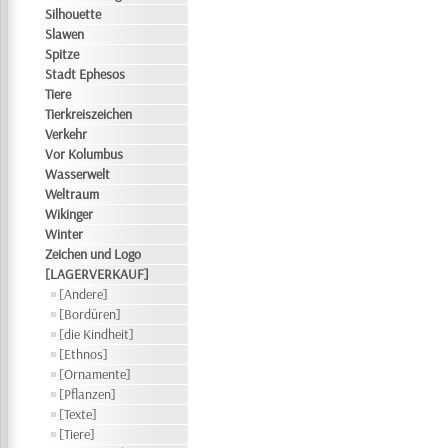
Silhouette
Slawen
Spitze
Stadt Ephesos
Tiere
Tierkreiszeichen
Verkehr
Vor Kolumbus
Wasserwelt
Weltraum
Wikinger
Winter
Zeichen und Logo
[LAGERVERKAUF]
[Andere]
[Bordüren]
[die Kindheit]
[Ethnos]
[Ornamente]
[Pflanzen]
[Texte]
[Tiere]