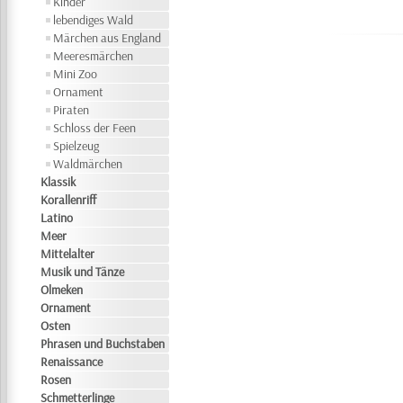
Kinder
lebendiges Wald
Märchen aus England
Meeresmärchen
Mini Zoo
Ornament
Piraten
Schloss der Feen
Spielzeug
Waldmärchen
Klassik
Korallenriff
Latino
Meer
Mittelalter
Musik und Tänze
Olmeken
Ornament
Osten
Phrasen und Buchstaben
Renaissance
Rosen
Schmetterlinge