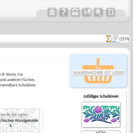
5114
WARENKORB IST LEER
B'-Motiv. Für
 und anderen Flächen,
verwendbare Schablone.
zufälliges Schablonen
sende Designs:
echischen Wandgemälde
A