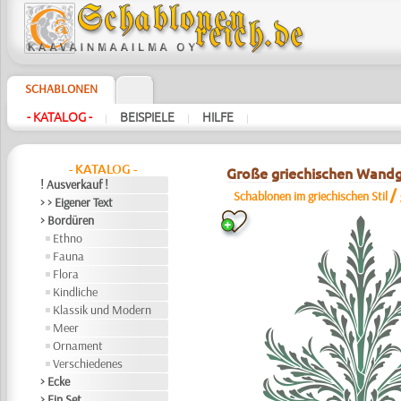
SCHABLONEN
- KATALOG -
BEISPIELE
HILFE
|
|
|
- KATALOG -
Große griechischen Wand
! Ausverkauf !
/
Schablonen im griechischen Stil
> > Eigener Text
> Bordüren
Ethno
Fauna
Flora
Kindliche
Klassik und Modern
Meer
Ornament
Verschiedenes
> Ecke
> Ein Set