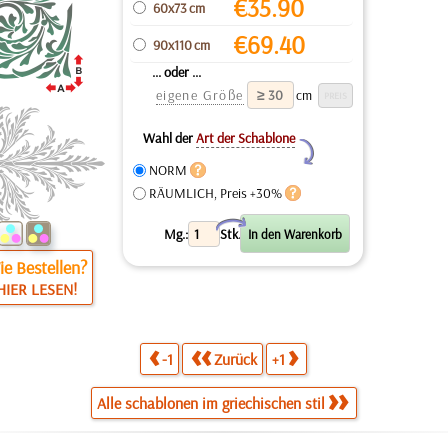
€
35.90
60x73 cm
€
69.40
90x110 cm
... oder ...
eigene Größe
cm
Wahl der
Art der Schablone
Y
NORM
RÄUMLICH, Preis +30%
X
Mg.:
Stk.
e Bestellen?
HIER LESEN!
-1
Zurück
+1
Alle schablonen im griechischen stil