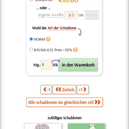
... oder ...
eigene Größe
cm
Wahl der
Art der Schablone
Y
NORM
RÄUMLICH, Preis +30%
X
Mg.:
Stk.
-1
Zurück
+1
Alle schablonen im griechischen stil
zufälliges Schablonen