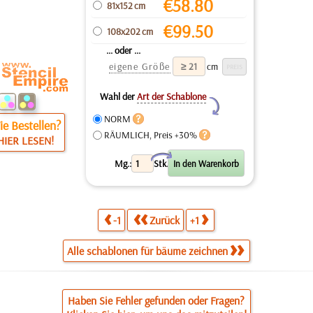
€
58.80
81x152 cm
€
99.50
108x202 cm
... oder ...
eigene Größe
cm
Wahl der
Art der Schablone
Y
NORM
e Bestellen?
RÄUMLICH, Preis +30%
HIER LESEN!
X
Mg.:
Stk.
-1
Zurück
+1
Alle schablonen für bäume zeichnen
Haben Sie Fehler gefunden oder Fragen?