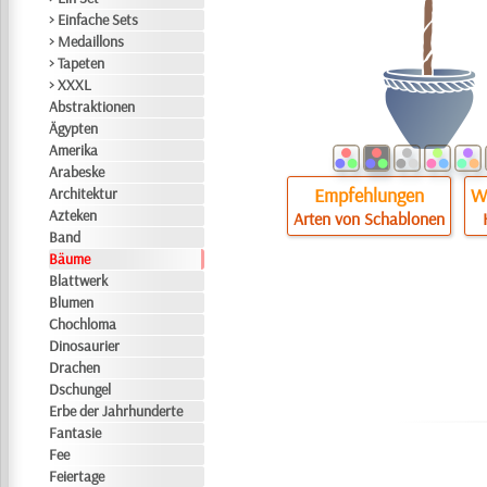
> Einfache Sets
> Medaillons
> Tapeten
> XXXL
Abstraktionen
Ägypten
Amerika
Arabeske
Empfehlungen
Wi
Architektur
Azteken
Arten von Schablonen
Band
Bäume
Blattwerk
Blumen
Chochloma
Dinosaurier
Drachen
Dschungel
Erbe der Jahrhunderte
Fantasie
Fee
Feiertage