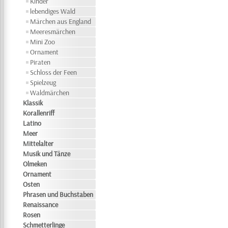
Kinder
lebendiges Wald
Märchen aus England
Meeresmärchen
Mini Zoo
Ornament
Piraten
Schloss der Feen
Spielzeug
Waldmärchen
Klassik
Korallenriff
Latino
Meer
Mittelalter
Musik und Tänze
Olmeken
Ornament
Osten
Phrasen und Buchstaben
Renaissance
Rosen
Schmetterlinge