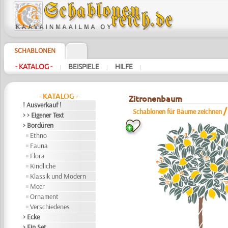
SCHABLONEN
- KATALOG -
BEISPIELE
HILFE
|
|
|
- KATALOG -
Zitronenbaum
! Ausverkauf !
Schablonen für Bäume zeichnen
> > Eigener Text
> Bordüren
Ethno
Fauna
Flora
Kindliche
Klassik und Modern
Meer
Ornament
Verschiedenes
> Ecke
> Ein Set