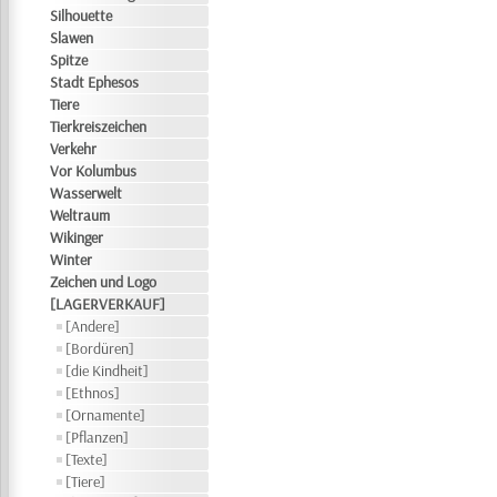
Silhouette
Slawen
Spitze
Stadt Ephesos
Tiere
Tierkreiszeichen
Verkehr
Vor Kolumbus
Wasserwelt
Weltraum
Wikinger
Winter
Zeichen und Logo
[LAGERVERKAUF]
[Andere]
[Bordüren]
[die Kindheit]
[Ethnos]
[Ornamente]
[Pflanzen]
[Texte]
[Tiere]