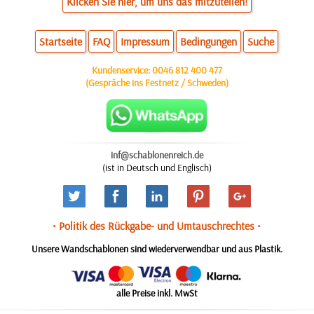
Klicken Sie hier, um uns das mitzuteilen!
Startseite
FAQ
Impressum
Bedingungen
Suche
Kundenservice:
0046 812 400 477
(Gespräche ins Festnetz / Schweden)
inf@schablonenreich.de
(ist in Deutsch und Englisch)
• Politik des Rückgabe- und Umtauschrechtes •
Unsere Wandschablonen sind wiederverwendbar und aus Plastik.
alle Preise inkl. MwSt