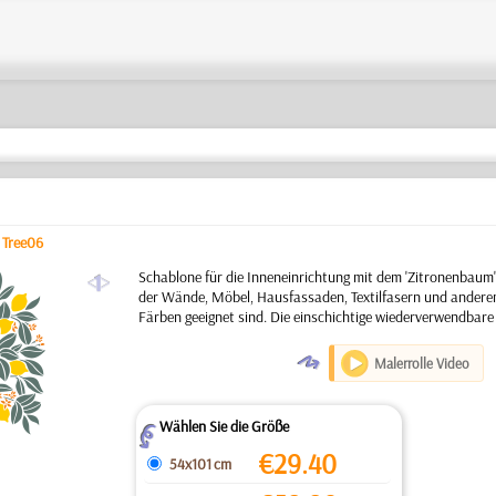
/
Tree06
a
Schablone für die Inneneinrichtung mit dem 'Zitronenbaum
der Wände, Möbel, Hausfassaden, Textilfasern und anderen
Färben geeignet sind. Die einschichtige wiederverwendbare
O
Malerrolle Video
Wählen Sie die Größe
Z
€
29.40
54x101 cm