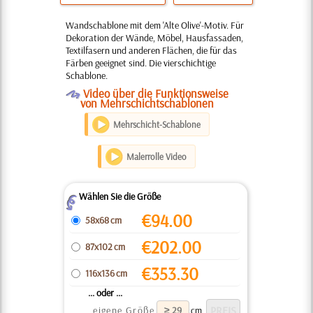
Wandschablone mit dem 'Alte Olive'-Motiv. Für
Dekoration der Wände, Möbel, Hausfassaden,
Textilfasern und anderen Flächen, die für das
Färben geeignet sind. Die vierschichtige
Schablone.
O
Video über die Funktionsweise
von Mehrschichtschablonen
Mehrschicht-Schablone
Malerrolle Video
Wählen Sie die Größe
Z
€
94.00
58x68 cm
€
202.00
87x102 cm
€
353.30
116x136 cm
... oder ...
eigene Größe
cm