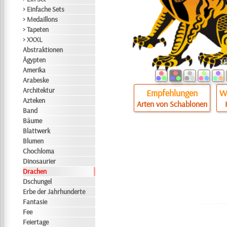
> Einfache Sets
> Medaillons
> Tapeten
> XXXL
Abstraktionen
Ägypten
Amerika
Arabeske
Architektur
Empfehlungen
Wi
Azteken
Arten von Schablonen
Band
Bäume
Blattwerk
Blumen
Chochloma
Dinosaurier
Drachen
Dschungel
Erbe der Jahrhunderte
Fantasie
Fee
Feiertage