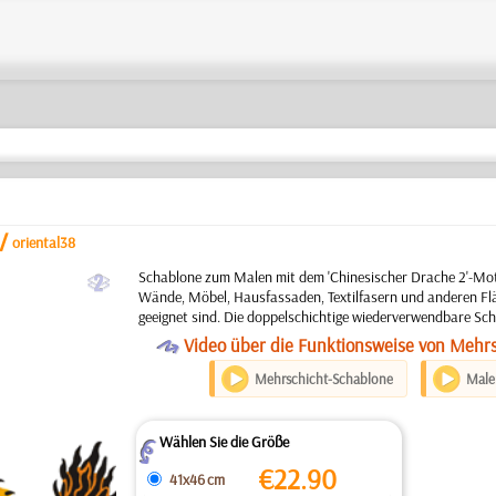
/
oriental38
b
Schablone zum Malen mit dem 'Chinesischer Drache 2'-Mot
Wände, Möbel, Hausfassaden, Textilfasern und anderen Flä
geeignet sind. Die doppelschichtige wiederverwendbare Sch
O
Video über die Funktionsweise von Mehr
Mehrschicht-Schablone
Maler
Wählen Sie die Größe
Z
€
22.90
41x46 cm