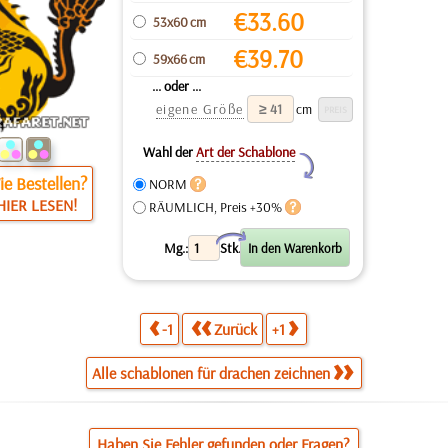
€
33.60
53x60 cm
€
39.70
59x66 cm
... oder ...
eigene Größe
cm
Wahl der
Art der Schablone
Y
e Bestellen?
NORM
HIER LESEN!
RÄUMLICH, Preis +30%
X
Mg.:
Stk.
-1
Zurück
+1
Alle schablonen für drachen zeichnen
Haben Sie Fehler gefunden oder Fragen?