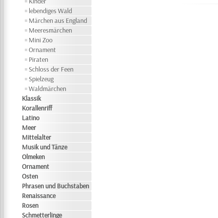
Kinder
lebendiges Wald
Märchen aus England
Meeresmärchen
Mini Zoo
Ornament
Piraten
Schloss der Feen
Spielzeug
Waldmärchen
Klassik
Korallenriff
Latino
Meer
Mittelalter
Musik und Tänze
Olmeken
Ornament
Osten
Phrasen und Buchstaben
Renaissance
Rosen
Schmetterlinge