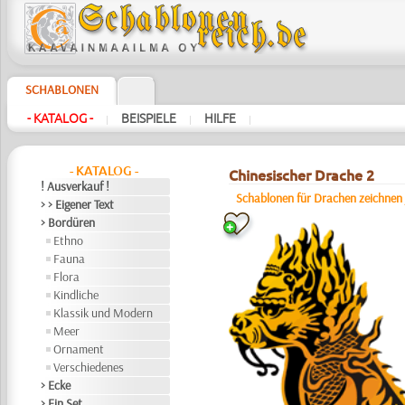
SCHABLONEN
- KATALOG -
BEISPIELE
HILFE
|
|
|
- KATALOG -
Chinesischer Drache 2
! Ausverkauf !
Schablonen für Drachen zeichnen
> > Eigener Text
> Bordüren
Ethno
Fauna
Flora
Kindliche
Klassik und Modern
Meer
Ornament
Verschiedenes
> Ecke
> Ein Set