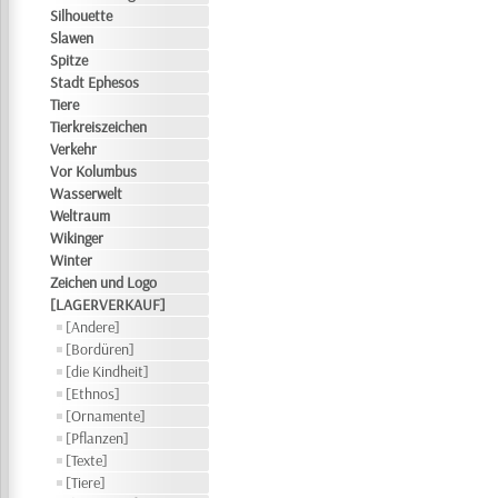
Silhouette
Slawen
Spitze
Stadt Ephesos
Tiere
Tierkreiszeichen
Verkehr
Vor Kolumbus
Wasserwelt
Weltraum
Wikinger
Winter
Zeichen und Logo
[LAGERVERKAUF]
[Andere]
[Bordüren]
[die Kindheit]
[Ethnos]
[Ornamente]
[Pflanzen]
[Texte]
[Tiere]