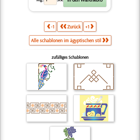
-1
Zurück
+1
Alle schablonen im ägyptischen stil
zufälliges Schablonen