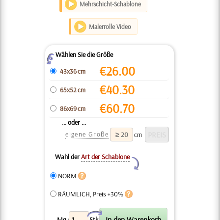
Mehrschicht-Schablone
Malerrolle Video
Wählen Sie die Größe
Z
€
26.00
43x36 cm
€
40.30
65x52 cm
€
60.70
86x69 cm
... oder ...
eigene Größe
cm
Wahl der
Art der Schablone
Y
NORM
RÄUMLICH, Preis +30%
X
Mg.:
Stk.