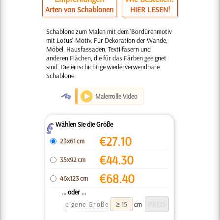
Arten von Schablonen
HIER LESEN!
Schablone zum Malen mit dem 'Bordürenmotiv
mit Lotus'-Motiv. Für Dekoration der Wände,
Möbel, Hausfassaden, Textilfasern und
anderen Flächen, die für das Färben geeignet
sind. Die einschichtige wiederverwendbare
Schablone.
O
Malerrolle Video
Wählen Sie die Größe
Z
€
27.10
23x61 cm
€
44.30
35x92 cm
€
68.40
46x123 cm
... oder ...
eigene Größe
cm