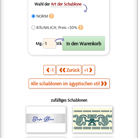
Wahl der
Art der Schablone
Y
NORM
RÄUMLICH, Preis +30%
X
Mg.:
Stk.
-1
Zurück
+1
Alle schablonen im ägyptischen stil
zufälliges Schablonen