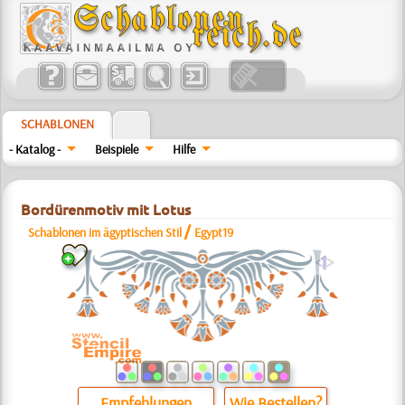
SCHABLONEN
- Katalog -
Beispiele
Hilfe
Bordürenmotiv mit Lotus
/
Schablonen im ägyptischen Stil
Egypt19
a
Empfehlungen
Wie Bestellen?