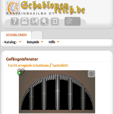
SCHABLONEN
- Katalog -
Beispiele
Hilfe
Gefängnisfenster
/
Furcht erregende Schablonen
hantedb05
b