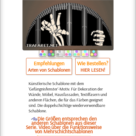
Empfehlungen
Wie Bestellen?
Arten von Schablonen
HIER LESEN!
Künstlerische Schablone mit dem
'Gefängnisfenster'-Motiv. Für Dekoration der
Wände, Möbel, Hausfassaden, Textilfasern und
anderen Flächen, die für das Färben geeignet
sind. Die doppelschichtige wiederverwendbare
Schablone.
O
Die Größen entsprechen den
anderen Schablonen aus dieser
Serie. Video über die Funktionsweise
von Mehrschichtschablonen