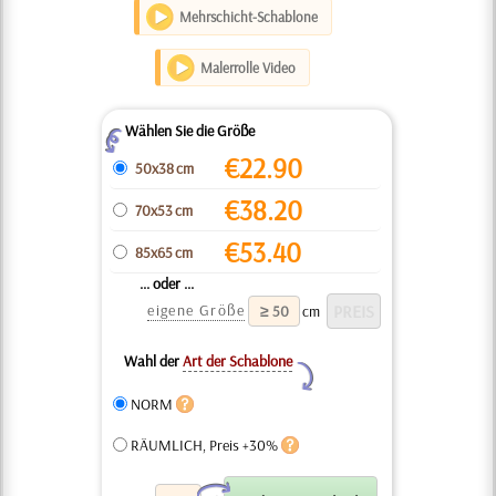
Mehrschicht-Schablone
Malerrolle Video
Wählen Sie die Größe
Z
€
22.90
50x38 cm
€
38.20
70x53 cm
€
53.40
85x65 cm
... oder ...
eigene Größe
cm
Wahl der
Art der Schablone
Y
NORM
RÄUMLICH, Preis +30%