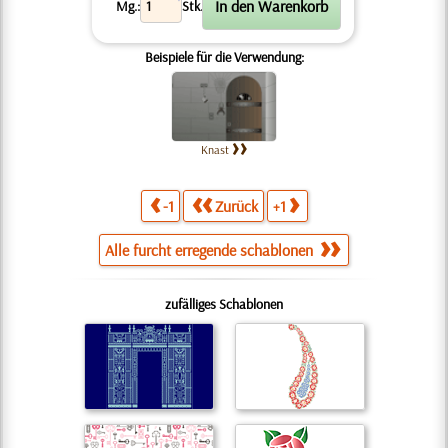
X
Mg.:
Stk.
Beispiele für die Verwendung:
Knast
-1
Zurück
+1
Alle furcht erregende schablonen
zufälliges Schablonen