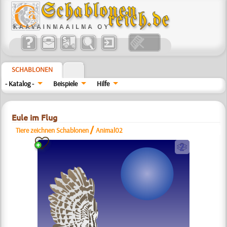
SCHABLONEN
- Katalog -
Beispiele
Hilfe
Eule im Flug
/
Tiere zeichnen Schablonen
Animal02
b