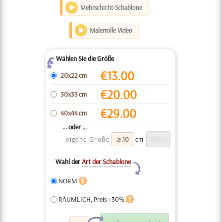
Mehrschicht-Schablone
Malerrolle Video
Wählen Sie die Größe
Z
€
13.00
20x22 cm
€
20.00
30x33 cm
€
29.00
40x44 cm
... oder ...
eigene Größe
cm
Wahl der
Art der Schablone
Y
NORM
RÄUMLICH, Preis +30%