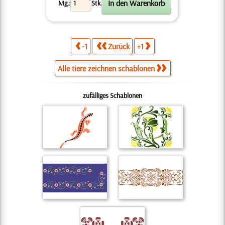
X
Mg.:
Stk.
-1
Zurück
+1
Alle tiere zeichnen schablonen
zufälliges Schablonen