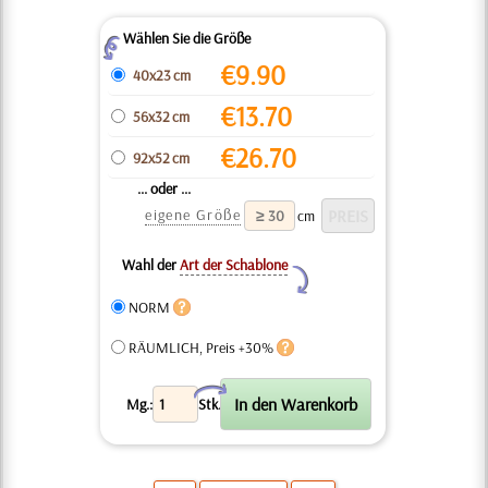
Wählen Sie die Größe
Z
€
9.90
40x23 cm
€
13.70
56x32 cm
€
26.70
92x52 cm
... oder ...
eigene Größe
cm
Wahl der
Art der Schablone
Y
NORM
RÄUMLICH, Preis +30%
X
Mg.:
Stk.