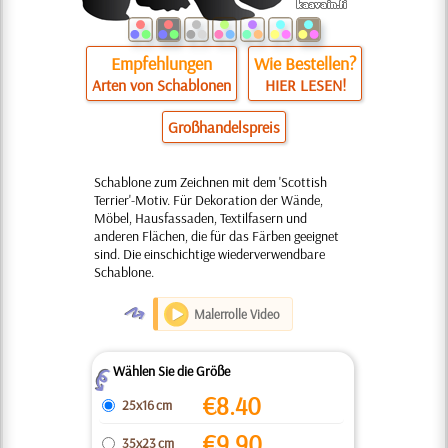
Empfehlungen
Wie Bestellen?
Arten von Schablonen
HIER LESEN!
Großhandelspreis
Schablone zum Zeichnen mit dem 'Scottish
Terrier'-Motiv. Für Dekoration der Wände,
Möbel, Hausfassaden, Textilfasern und
anderen Flächen, die für das Färben geeignet
sind. Die einschichtige wiederverwendbare
Schablone.
O
Malerrolle Video
Wählen Sie die Größe
Z
€
8.40
25x16 cm
€
9.90
35x23 cm