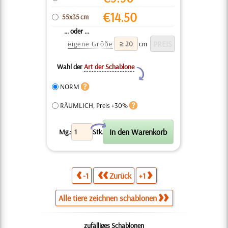
€
14.50
55x35 cm
... oder ...
eigene Größe
cm
Wahl der
Art der Schablone
Y
NORM
RÄUMLICH, Preis +30%
X
Mg.:
Stk.
-1
Zurück
+1
Alle tiere zeichnen schablonen
zufälliges Schablonen