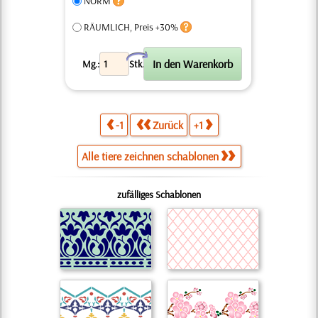
NORM
RÄUMLICH, Preis +30%
X
Mg.:
Stk.
-1
Zurück
+1
Alle tiere zeichnen schablonen
zufälliges Schablonen