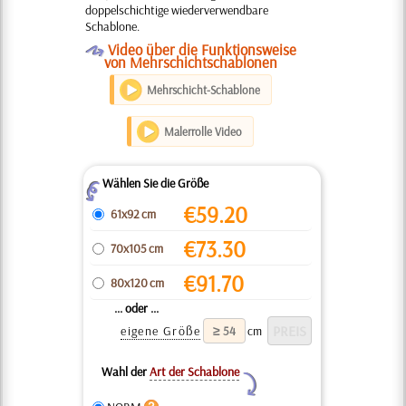
doppelschichtige wiederverwendbare
Schablone.
O
Video über die Funktionsweise
von Mehrschichtschablonen
Mehrschicht-Schablone
Malerrolle Video
Wählen Sie die Größe
Z
€
59.20
61x92 cm
€
73.30
70x105 cm
€
91.70
80x120 cm
... oder ...
eigene Größe
cm
Wahl der
Art der Schablone
Y