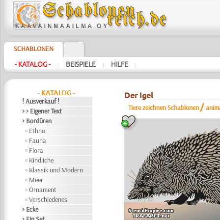
SCHABLONEN
- KATALOG -
BEISPIELE
HILFE
|
|
|
- KATALOG -
Der Igel
! Ausverkauf !
/
Tiere zeichnen Schablonen
anim
> > Eigener Text
> Bordüren
Ethno
Fauna
Flora
Kindliche
Klassik und Modern
Meer
Ornament
Verschiedenes
> Ecke
> Ein Set