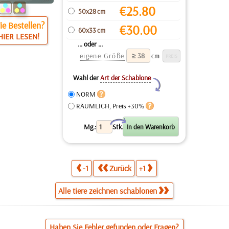
€
25.80
50x28 cm
e Bestellen?
€
30.00
60x33 cm
HIER LESEN!
... oder ...
eigene Größe
cm
Wahl der
Art der Schablone
Y
NORM
RÄUMLICH, Preis +30%
X
Mg.:
Stk.
-1
Zurück
+1
Alle tiere zeichnen schablonen
Haben Sie Fehler gefunden oder Fragen?