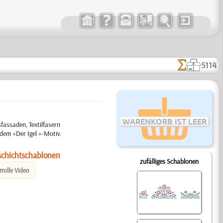
5114
WARENKORB IST LEER
assaden, Textilfasern
 dem «Der Igel »-Motiv.
schichtschablonen
zufälliges Schablonen
rolle Video