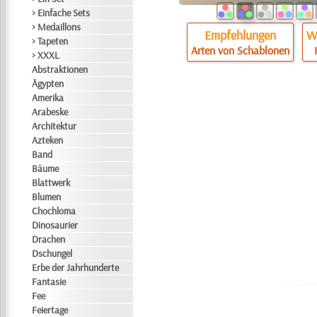
> Einfache Sets
> Medaillons
Empfehlungen
Wi
> Tapeten
Arten von Schablonen
> XXXL
Abstraktionen
Ägypten
Amerika
Arabeske
Architektur
Azteken
Band
Bäume
Blattwerk
Blumen
Chochloma
Dinosaurier
Drachen
Dschungel
Erbe der Jahrhunderte
Fantasie
Fee
Feiertage