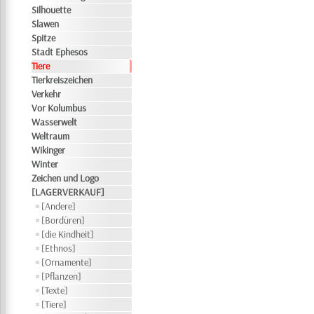
Silhouette
Slawen
Spitze
Stadt Ephesos
Tiere
Tierkreiszeichen
Verkehr
Vor Kolumbus
Wasserwelt
Weltraum
Wikinger
Winter
Zeichen und Logo
[LAGERVERKAUF]
[Andere]
[Bordüren]
[die Kindheit]
[Ethnos]
[Ornamente]
[Pflanzen]
[Texte]
[Tiere]