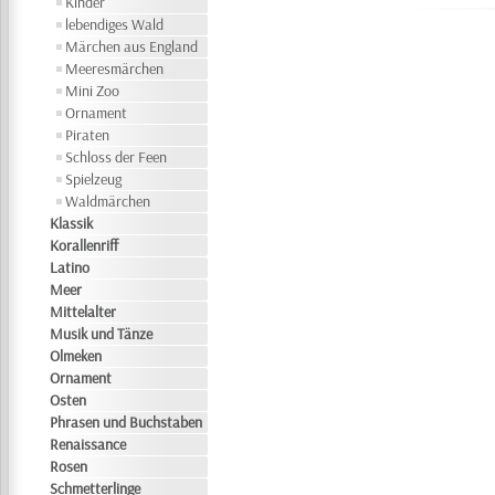
Kinder
lebendiges Wald
Märchen aus England
Meeresmärchen
Mini Zoo
Ornament
Piraten
Schloss der Feen
Spielzeug
Waldmärchen
Klassik
Korallenriff
Latino
Meer
Mittelalter
Musik und Tänze
Olmeken
Ornament
Osten
Phrasen und Buchstaben
Renaissance
Rosen
Schmetterlinge