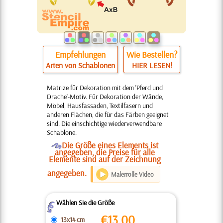
Empfehlungen
Wie Bestellen?
Arten von Schablonen
HIER LESEN!
Matrize für Dekoration mit dem 'Pferd und
Drache'-Motiv. Für Dekoration der Wände,
Möbel, Hausfassaden, Textilfasern und
anderen Flächen, die für das Färben geeignet
sind. Die einschichtige wiederverwendbare
Schablone.
O
Die Größe eines Elements ist
angegeben, die Preise für alle
Elemente sind auf der Zeichnung
angegeben.
Malerrolle Video
Wählen Sie die Größe
Z
€
13.00
13x14 cm