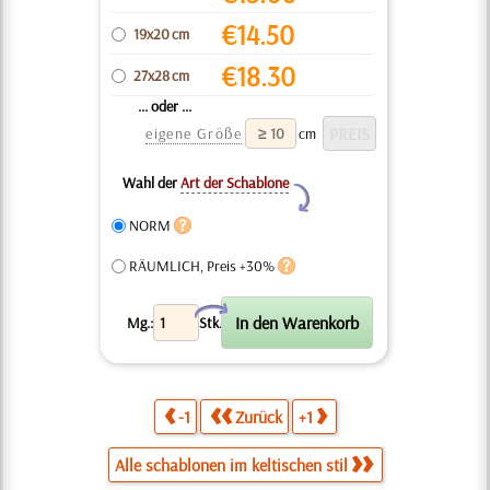
€
14.50
19x20 cm
€
18.30
27x28 cm
... oder ...
eigene Größe
cm
Wahl der
Art der Schablone
Y
NORM
RÄUMLICH, Preis +30%
X
Mg.:
Stk.
-1
Zurück
+1
Alle schablonen im keltischen stil