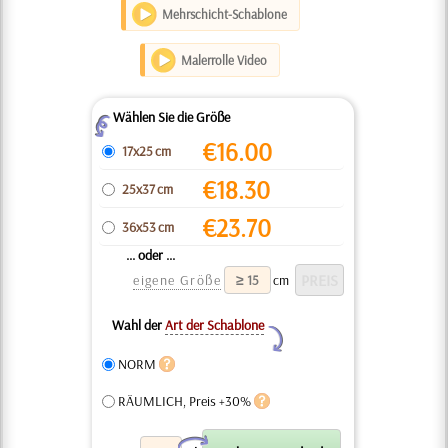
Mehrschicht-Schablone
Malerrolle Video
Wählen Sie die Größe
Z
€
16.00
17x25 cm
€
18.30
25x37 cm
€
23.70
36x53 cm
... oder ...
eigene Größe
cm
Wahl der
Art der Schablone
Y
NORM
RÄUMLICH, Preis +30%