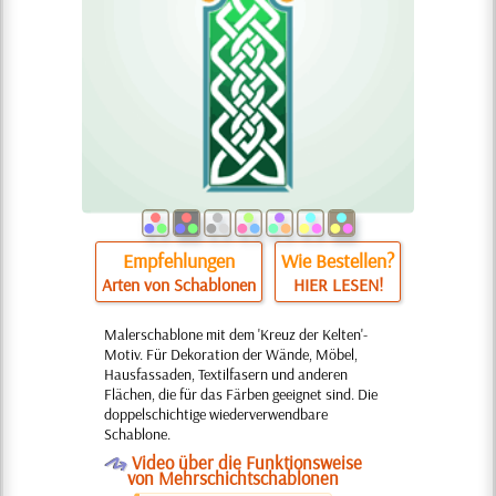
Empfehlungen
Wie Bestellen?
Arten von Schablonen
HIER LESEN!
Malerschablone mit dem 'Kreuz der Kelten'-
Motiv. Für Dekoration der Wände, Möbel,
Hausfassaden, Textilfasern und anderen
Flächen, die für das Färben geeignet sind. Die
doppelschichtige wiederverwendbare
Schablone.
O
Video über die Funktionsweise
von Mehrschichtschablonen