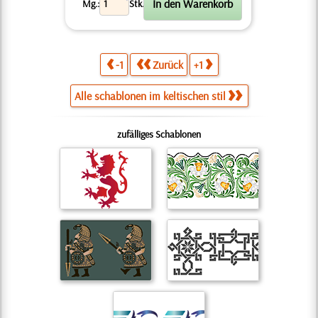
X
Mg.:
Stk.
-1
Zurück
+1
Alle schablonen im keltischen stil
zufälliges Schablonen