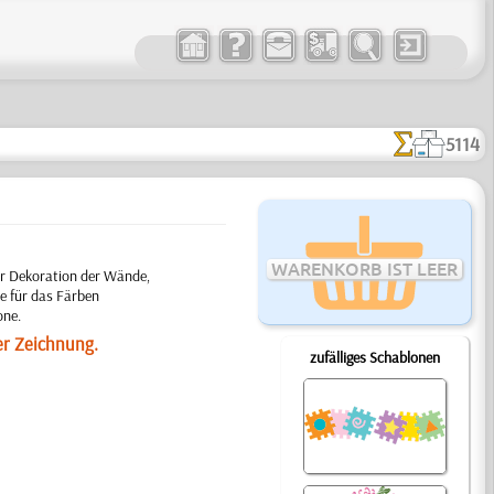
5114
WARENKORB IST LEER
ür Dekoration der Wände,
e für das Färben
one.
er Zeichnung.
zufälliges Schablonen