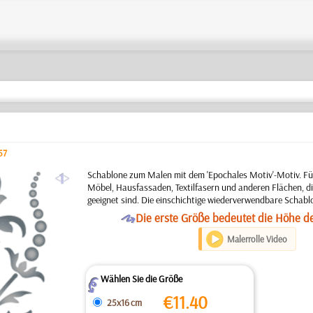
57
a
Schablone zum Malen mit dem 'Epochales Motiv'-Motiv. F
Möbel, Hausfassaden, Textilfasern und anderen Flächen, di
geeignet sind. Die einschichtige wiederverwendbare Schabl
O
Die erste Größe bedeutet die Höhe d
Malerrolle Video
Wählen Sie die Größe
Z
€
11.40
25x16 cm