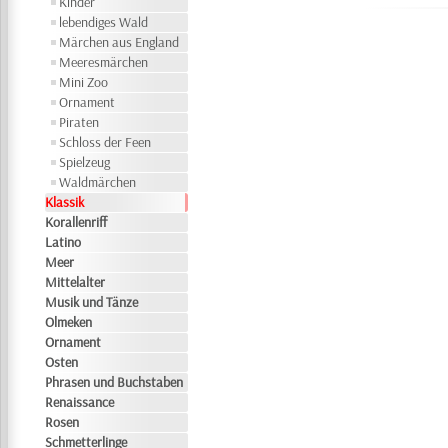
Kinder
lebendiges Wald
Märchen aus England
Meeresmärchen
Mini Zoo
Ornament
Piraten
Schloss der Feen
Spielzeug
Waldmärchen
Klassik
Korallenriff
Latino
Meer
Mittelalter
Musik und Tänze
Olmeken
Ornament
Osten
Phrasen und Buchstaben
Renaissance
Rosen
Schmetterlinge