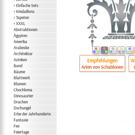
> Einfache Sets
> Medaillons
> Tapeten
> XXXL
Abstraktionen
Ägypten
Amerika
Arabeske
Architektur
Azteken
Empfehlungen
Wi
Band
Arten von Schablonen
Bäume
Blattwerk
Blumen
Chochloma
Dinosaurier
Drachen
Dschungel
Erbe der Jahrhunderte
Fantasie
Fee
Feiertage