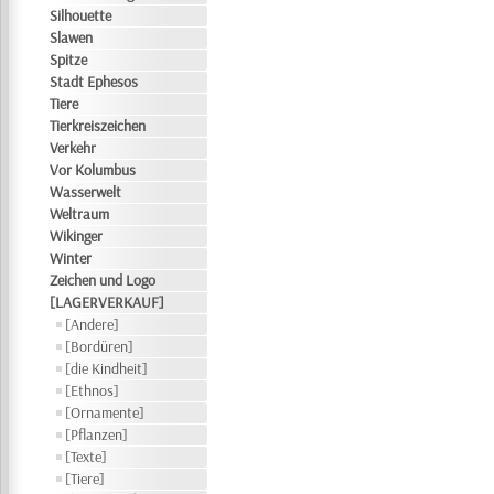
Silhouette
Slawen
Spitze
Stadt Ephesos
Tiere
Tierkreiszeichen
Verkehr
Vor Kolumbus
Wasserwelt
Weltraum
Wikinger
Winter
Zeichen und Logo
[LAGERVERKAUF]
[Andere]
[Bordüren]
[die Kindheit]
[Ethnos]
[Ornamente]
[Pflanzen]
[Texte]
[Tiere]