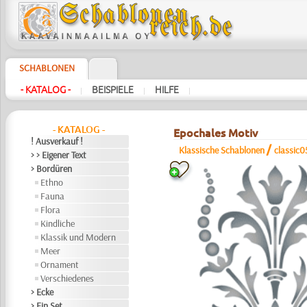
SCHABLONEN
- KATALOG -
BEISPIELE
HILFE
|
|
|
- KATALOG -
Epochales Motiv
! Ausverkauf !
/
Klassische Schablonen
classic0
> > Eigener Text
> Bordüren
Ethno
Fauna
Flora
Kindliche
Klassik und Modern
Meer
Ornament
Verschiedenes
> Ecke
> Ein Set