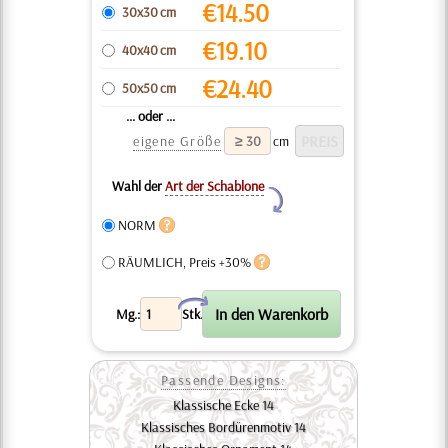
€
14.50
30x30 cm
€
19.10
40x40 cm
€
24.40
50x50 cm
... oder ...
eigene Größe
cm
Wahl der
Art der Schablone
Y
NORM
RÄUMLICH, Preis +30%
X
Mg.:
Stk.
Passende Designs:
Klassische Ecke 14
Klassisches Bordürenmotiv 14