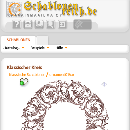
SCHABLONEN
- Katalog -
Beispiele
Hilfe
Klassischer Kreis
/
Klassische Schablonen
ornament014ar
a