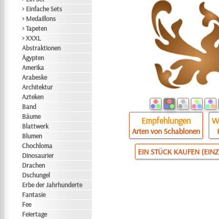
> Einfache Sets
> Medaillons
> Tapeten
> XXXL
Abstraktionen
Ägypten
Amerika
Arabeske
Architektur
Azteken
Band
Bäume
Empfehlungen
Wi
Blattwerk
Arten von Schablonen
Blumen
Chochloma
EIN STÜCK KAUFEN (EIN
Dinosaurier
Drachen
Dschungel
Erbe der Jahrhunderte
Fantasie
Fee
Feiertage