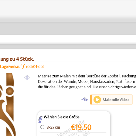
ung zu 4 Stück.
/
 Lagerverkauf
rock01-opt
a
Matrize zum Malen mit dem 'Bordüre der Zopfstil. Packung 
Dekoration der Wände, Möbel, Hausfassaden, Textilfasern
die für das Färben geeignet sind. Die einschichtige wieder
O
Malerrolle Video
Wählen Sie die Größe
Z
S
c
h
bl
o
e
n
S
e
t
f
ü
r
D
e
k
o
r
ti
o
a
u
a
g
v
e
r
k
a
u
f.
All
P
r
ei
e
si
d
f
ü
r
di
g
a
n
z
S
e
t
a
n
g
e
g
e
b
e
€
19.50
8x27 cm