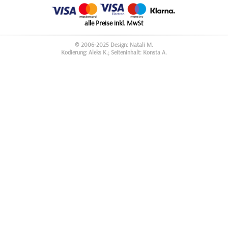
alle Preise inkl. MwSt
© 2006-2025 Design: Natali M.
Kodierung: Aleks K.; Seiteninhalt: Konsta A.