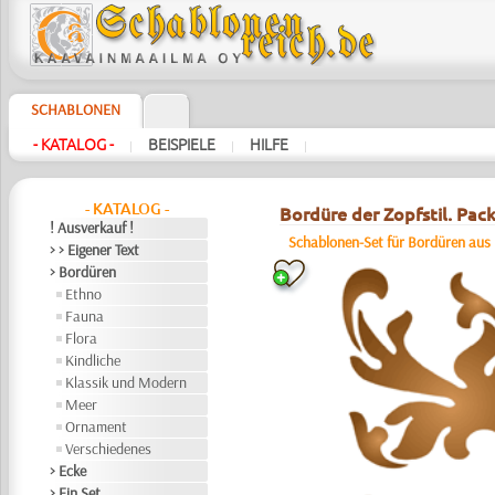
SCHABLONEN
- KATALOG -
BEISPIELE
HILFE
|
|
|
- KATALOG -
Bordüre der Zopfstil. Pack
! Ausverkauf !
Schablonen-Set für Bordüren aus
> > Eigener Text
> Bordüren
Ethno
Fauna
Flora
Kindliche
Klassik und Modern
Meer
Ornament
Verschiedenes
> Ecke
> Ein Set