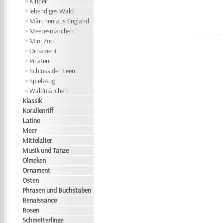
Kinder
lebendiges Wald
Märchen aus England
Meeresmärchen
Mini Zoo
Ornament
Piraten
Schloss der Feen
Spielzeug
Waldmärchen
Klassik
Korallenriff
Latino
Meer
Mittelalter
Musik und Tänze
Olmeken
Ornament
Osten
Phrasen und Buchstaben
Renaissance
Rosen
Schmetterlinge