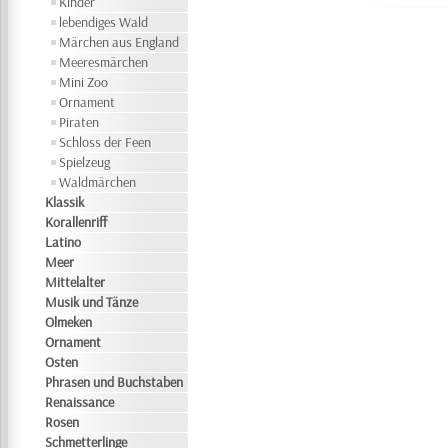
Kinder
lebendiges Wald
Märchen aus England
Meeresmärchen
Mini Zoo
Ornament
Piraten
Schloss der Feen
Spielzeug
Waldmärchen
Klassik
Korallenriff
Latino
Meer
Mittelalter
Musik und Tänze
Olmeken
Ornament
Osten
Phrasen und Buchstaben
Renaissance
Rosen
Schmetterlinge