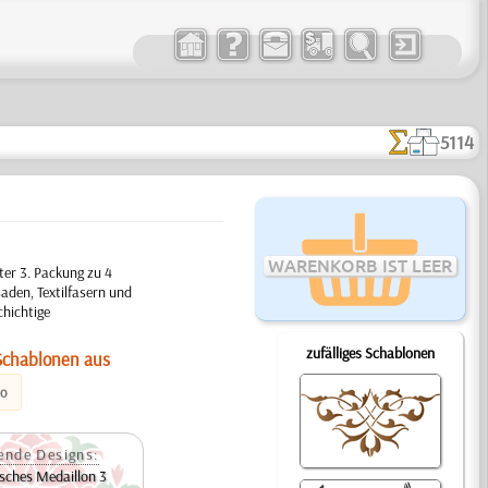
5114
WARENKORB IST LEER
er 3. Packung zu 4
aden, Textilfasern und
chichtige
zufälliges Schablonen
Schablonen aus
eo
ende Designs:
sches Medaillon 3