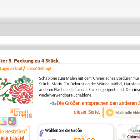
er 3. Packung zu 4 Stück.
/
 Lagerverkauf
china104b-opt
a
Schablone zum Malen mit dem 'Chinesisches Bordürenmust
Stück.'-Motiv. Für Dekoration der Wände, Möbel, Hausfass
anderen Flächen, die für das Färben geeignet sind. Die eins
wiederverwendbare Schablone.
O
Die Größen entsprechen den anderen 
dieser Serie.
Malerrolle Vid
Wählen Sie die Größe
Pass
e Bestellen?
Z
Chinesi
HIER LESEN!