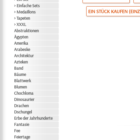
> Einfache Sets
EIN STÜCK KAUFEN (EIN
> Medaillons
> Tapeten
> XXXL
Abstraktionen
Ägypten
Amerika
Arabeske
Architektur
Azteken
Band
Bäume
Blattwerk
Blumen
Chochloma
Dinosaurier
Drachen
Dschungel
Erbe der Jahrhunderte
Fantasie
Fee
Feiertage