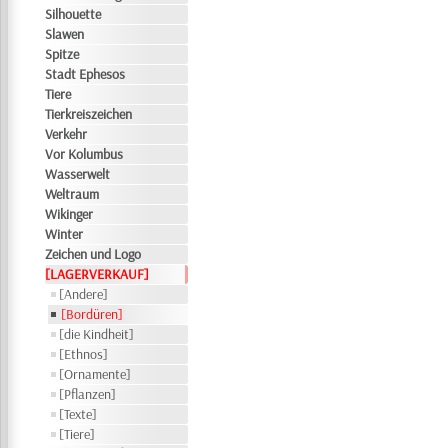
Silhouette
Slawen
Spitze
Stadt Ephesos
Tiere
Tierkreiszeichen
Verkehr
Vor Kolumbus
Wasserwelt
Weltraum
Wikinger
Winter
Zeichen und Logo
[LAGERVERKAUF]
[Andere]
[Bordüren]
[die Kindheit]
[Ethnos]
[Ornamente]
[Pflanzen]
[Texte]
[Tiere]