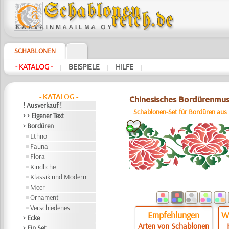
SCHABLONEN
- KATALOG -
BEISPIELE
HILFE
|
|
|
- KATALOG -
Chinesisches Bordürenmust
! Ausverkauf !
Schablonen-Set für Bordüren aus
> > Eigener Text
> Bordüren
Ethno
Fauna
Flora
Kindliche
Klassik und Modern
Meer
Ornament
Verschiedenes
Empfehlungen
Wi
> Ecke
Arten von Schablonen
> Ein Set