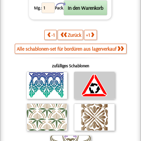
X
Mg.:
Pack.
-1
Zurück
+1
Alle schablonen-set für bordüren aus lagerverkauf
zufälliges Schablonen