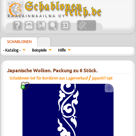
SCHABLONEN
- Katalog -
Beispiele
Hilfe
Japanische Wolken. Packung zu 6 Stück.
/
Schablonen-Set für Bordüren aus Lagerverkauf
japan07-opt
a