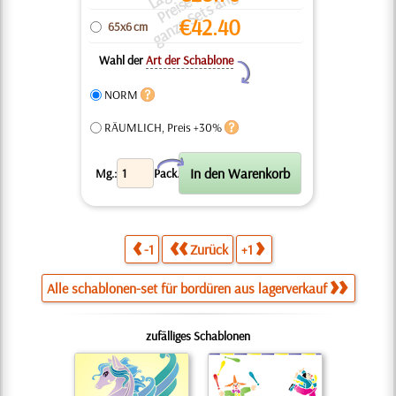
c
o
a
n.
€
42.40
65x6 cm
Wahl der
Art der Schablone
Y
NORM
RÄUMLICH, Preis +30%
X
Mg.:
Pack.
-1
Zurück
+1
Alle schablonen-set für bordüren aus lagerverkauf
zufälliges Schablonen