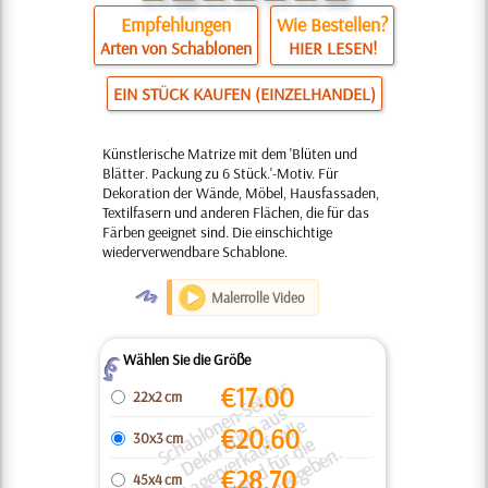
Empfehlungen
Wie Bestellen?
Arten von Schablonen
HIER LESEN!
EIN STÜCK KAUFEN (EINZELHANDEL)
Künstlerische Matrize mit dem 'Blüten und
Blätter. Packung zu 6 Stück.'-Motiv. Für
Dekoration der Wände, Möbel, Hausfassaden,
Textilfasern und anderen Flächen, die für das
Färben geeignet sind. Die einschichtige
wiederverwendbare Schablone.
O
Malerrolle Video
Wählen Sie die Größe
Z
S
h
bl
o
e
n
S
e
t
f
ü
r
D
e
k
r
ti
o
a
u
L
a
g
e
r
v
e
r
k
u
f.
All
P
r
ei
s
e
si
n
d
f
ü
r
di
g
a
n
z
e
S
e
t
s
a
n
g
e
g
e
b
e
€
17.00
22x2 cm
-
s
n
n
e
€
20.60
30x3 cm
a
a
e
€
28.70
45x4 cm