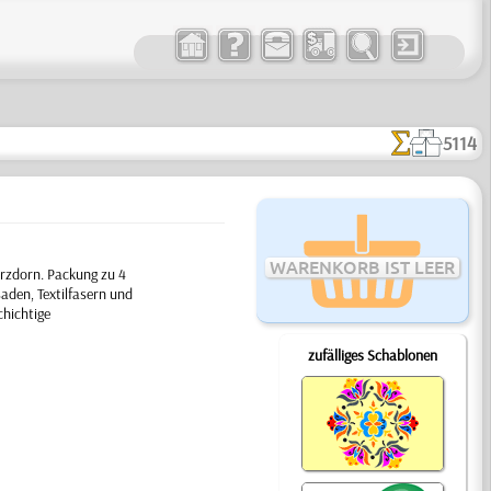
5114
WARENKORB IST LEER
rzdorn. Packung zu 4
aden, Textilfasern und
chichtige
zufälliges Schablonen