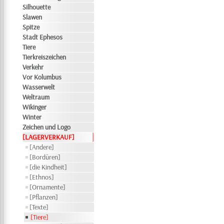
Silhouette
Slawen
Spitze
Stadt Ephesos
Tiere
Tierkreiszeichen
Verkehr
Vor Kolumbus
Wasserwelt
Weltraum
Wikinger
Winter
Zeichen und Logo
[LAGERVERKAUF]
[Andere]
[Bordüren]
[die Kindheit]
[Ethnos]
[Ornamente]
[Pflanzen]
[Texte]
[Tiere]