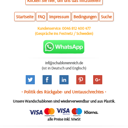
Klicken Sie hier, um uns das mitzuteilen!
Startseite
FAQ
Impressum
Bedingungen
Suche
Kundenservice:
0046 812 400 477
(Gespräche ins Festnetz / Schweden)
inf@schablonenreich.de
(ist in Deutsch und Englisch)
• Politik des Rückgabe- und Umtauschrechtes •
Unsere Wandschablonen sind wiederverwendbar und aus Plastik.
alle Preise inkl. MwSt