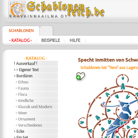
SCHABLONEN
- KATALOG -
BEISPIELE
HILFE
|
|
|
- KATALOG -
Specht inmitten von Schwa
! Ausverkauf !
Schablonen-Set "Tiere" aus Lagerv
> > Eigener Text
> Bordüren
Ethno
Fauna
Flora
Kindliche
Klassik und Modern
Meer
Ornament
Verschiedenes
> Ecke
> Ein Set