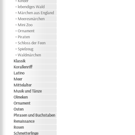
Kinder
lebendiges Wald
Märchen aus England
Meeresmärchen
Mini Zoo
Ornament
Piraten
Schloss der Feen
Spielzeug
Waldmärchen
Klassik
Korallenriff
Latino
Meer
Mittelalter
Musik und Tänze
Olmeken
Ornament
Osten
Phrasen und Buchstaben
Renaissance
Rosen
Schmetterlinge