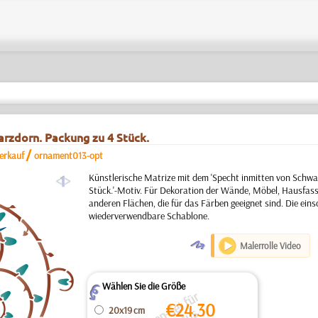
rzdorn. Packung zu 4 Stück.
/
erkauf
ornament013-opt
a
Künstlerische Matrize mit dem 'Specht inmitten von Schwa
Stück.'-Motiv. Für Dekoration der Wände, Möbel, Hausfass
anderen Flächen, die für das Färben geeignet sind. Die eins
wiederverwendbare Schablone.
O
Malerrolle Video
Wählen Sie die Größe
Z
€
24.30
20x19 cm