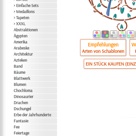
> Einfache Sets
> Medaillons
> Tapeten
> XXXL
Abstraktionen
Ägypten
Amerika
Empfehlungen
Wi
Arabeske
Arten von Schablonen
Architektur
Azteken
EIN STÜCK KAUFEN (EIN
Band
Bäume
Blattwerk
Blumen
Chochloma
Dinosaurier
Drachen
Dschungel
Erbe der Jahrhunderte
Fantasie
Fee
Feiertage