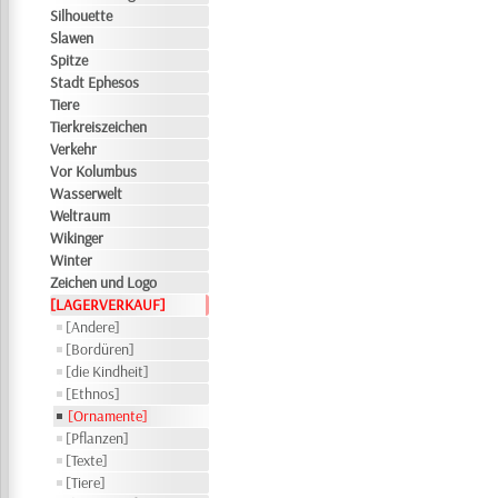
Silhouette
Slawen
Spitze
Stadt Ephesos
Tiere
Tierkreiszeichen
Verkehr
Vor Kolumbus
Wasserwelt
Weltraum
Wikinger
Winter
Zeichen und Logo
[LAGERVERKAUF]
[Andere]
[Bordüren]
[die Kindheit]
[Ethnos]
[Ornamente]
[Pflanzen]
[Texte]
[Tiere]