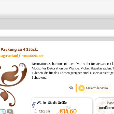
 Packung zu 4 Stück.
/
Lagerverkauf
renais009a-opt
a
Dekorationsschablone mit dem 'Motiv der Renaissancestil. 
Motiv. Für Dekoration der Wände, Möbel, Hausfassaden, T
Flächen, die für das Färben geeignet sind. Die einschichti
Schablone.
O
Malerrolle Video
Wählen Sie die Größe
Pas
Z
Bordürenmo
€
14.60
12x8 cm