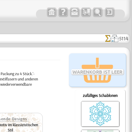
5114
WARENKORB IST LEER
Packung zu 4 Stück.'-
extilfasern und anderen
ge wiederverwendbare
zufälliges Schablonen
sende Designs:
tiv im klassizistischen
Stil