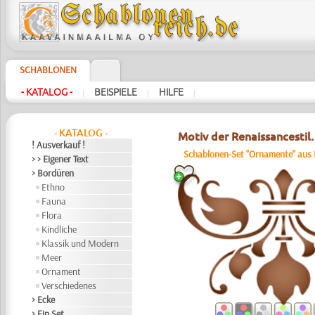
SCHABLONEN
- KATALOG -
BEISPIELE
HILFE
|
|
|
- KATALOG -
Motiv der Renaissancestil.
! Ausverkauf !
Schablonen-Set "Ornamente" aus 
> > Eigener Text
> Bordüren
Ethno
Fauna
Flora
Kindliche
Klassik und Modern
Meer
Ornament
Verschiedenes
> Ecke
> Ein Set