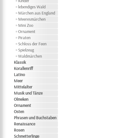
Kinder
lebendiges Wald
Märchen aus England
Meeresmärchen
Mini Zoo
Ornament
Piraten
Schloss der Feen
Spielzeug
Waldmärchen
Klassik
Korallenriff
Latino
Meer
Mittelalter
Musik und Tänze
Olmeken
Ornament
Osten
Phrasen und Buchstaben
Renaissance
Rosen
Schmetterlinge