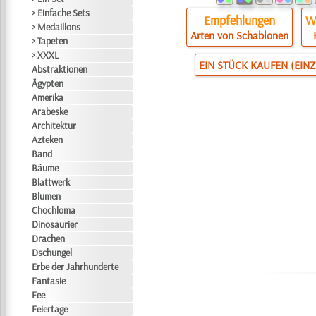
> Einfache Sets
Empfehlungen
Wi
> Medaillons
Arten von Schablonen
> Tapeten
> XXXL
EIN STÜCK KAUFEN (EIN
Abstraktionen
Ägypten
Amerika
Arabeske
Architektur
Azteken
Band
Bäume
Blattwerk
Blumen
Chochloma
Dinosaurier
Drachen
Dschungel
Erbe der Jahrhunderte
Fantasie
Fee
Feiertage