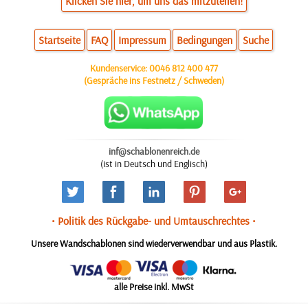
Klicken Sie hier, um uns das mitzuteilen!
Startseite
FAQ
Impressum
Bedingungen
Suche
Kundenservice:
0046 812 400 477
(Gespräche ins Festnetz / Schweden)
inf@schablonenreich.de
(ist in Deutsch und Englisch)
• Politik des Rückgabe- und Umtauschrechtes •
Unsere Wandschablonen sind wiederverwendbar und aus Plastik.
alle Preise inkl. MwSt