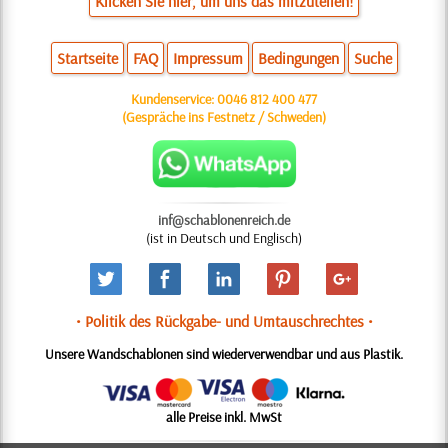
Klicken Sie hier, um uns das mitzuteilen!
Startseite
FAQ
Impressum
Bedingungen
Suche
Kundenservice:
0046 812 400 477
(Gespräche ins Festnetz / Schweden)
inf@schablonenreich.de
(ist in Deutsch und Englisch)
• Politik des Rückgabe- und Umtauschrechtes •
Unsere Wandschablonen sind wiederverwendbar und aus Plastik.
alle Preise inkl. MwSt