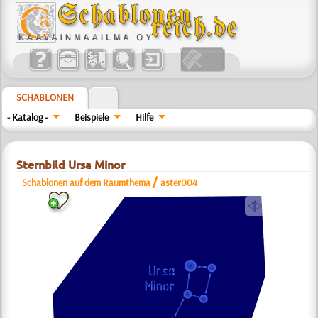
SCHABLONEN
- Katalog -
Beispiele
Hilfe
Sternbild Ursa Minor
/
Schablonen auf dem Raumthema
aster004
a