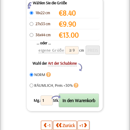
Wählen Sie die Größe
Z
€
8.40
18x22 cm
€
9.90
27x33 cm
€
13.00
36x44 cm
... oder ...
eigene Größe
cm
Wahl der
Art der Schablone
Y
NORM
RÄUMLICH, Preis +30%
X
Mg.:
Stk.
-1
Zurück
+1