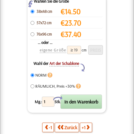
Wählen Sie die Größe
Z
€
14.50
38x48 cm
€
23.70
57x72 cm
€
37.40
76x96 cm
... oder ...
eigene Größe
cm
Wahl der
Art der Schablone
Y
NORM
RÄUMLICH, Preis +30%
X
Mg.:
Stk.
-1
Zurück
+1