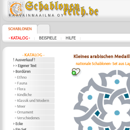
SCHABLONEN
- KATALOG -
BEISPIELE
HILFE
|
|
|
- KATALOG -
Kleines arabischen Medail
! Ausverkauf !
nationale Schablonen- Set aus La
> > Eigener Text
> Bordüren
Ethno
Fauna
Flora
Kindliche
Klassik und Modern
Meer
Ornament
Verschiedenes
> Ecke
> Ein Set