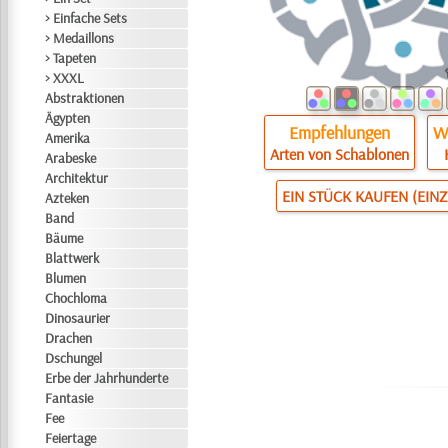
> Einfache Sets
> Medaillons
> Tapeten
> XXXL
Abstraktionen
Ägypten
Empfehlungen
Wi
Amerika
Arten von Schablonen
Arabeske
Architektur
EIN STÜCK KAUFEN (EIN
Azteken
Band
Bäume
Blattwerk
Blumen
Chochloma
Dinosaurier
Drachen
Dschungel
Erbe der Jahrhunderte
Fantasie
Fee
Feiertage