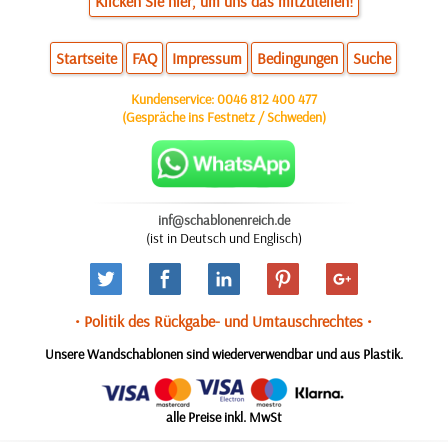
Klicken Sie hier, um uns das mitzuteilen!
Startseite
FAQ
Impressum
Bedingungen
Suche
Kundenservice:
0046 812 400 477
(Gespräche ins Festnetz / Schweden)
inf@schablonenreich.de
(ist in Deutsch und Englisch)
• Politik des Rückgabe- und Umtauschrechtes •
Unsere Wandschablonen sind wiederverwendbar und aus Plastik.
alle Preise inkl. MwSt