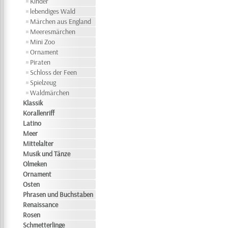
Kinder
lebendiges Wald
Märchen aus England
Meeresmärchen
Mini Zoo
Ornament
Piraten
Schloss der Feen
Spielzeug
Waldmärchen
Klassik
Korallenriff
Latino
Meer
Mittelalter
Musik und Tänze
Olmeken
Ornament
Osten
Phrasen und Buchstaben
Renaissance
Rosen
Schmetterlinge