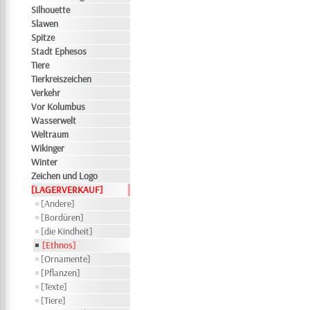
Silhouette
Slawen
Spitze
Stadt Ephesos
Tiere
Tierkreiszeichen
Verkehr
Vor Kolumbus
Wasserwelt
Weltraum
Wikinger
Winter
Zeichen und Logo
[LAGERVERKAUF]
[Andere]
[Bordüren]
[die Kindheit]
[Ethnos]
[Ornamente]
[Pflanzen]
[Texte]
[Tiere]