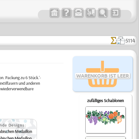
5114
WARENKORB IST LEER
n. Packung zu 6 Stück.'-
extilfasern und anderen
ge wiederverwendbare
zufälliges Schablonen
nde Designs:
abischen Medaillon
abischen Medaillon