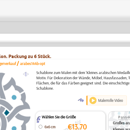
lon. Packung zu 6 Stück.
/
gerverkauf
arabes144b-opt
a
Schablone zum Malen mit dem 'Kleines arabischen Medaillo
Motiv. Für Dekoration der Wände, Möbel, Hausfassaden, T
Flächen, die für das Färben geeignet sind. Die einschichti
Schablone.
O
Malerrolle Video
Wählen Sie die Größe
Passe
Z
Großes ar
€
13.70
6x6 cm
Kleines ar