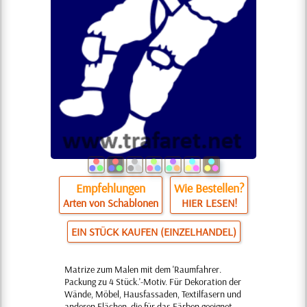
Empfehlungen
Wie Bestellen?
Arten von Schablonen
HIER LESEN!
EIN STÜCK KAUFEN (EINZELHANDEL)
Matrize zum Malen mit dem 'Raumfahrer.
Packung zu 4 Stück.'-Motiv. Für Dekoration der
Wände, Möbel, Hausfassaden, Textilfasern und
anderen Flächen, die für das Färben geeignet