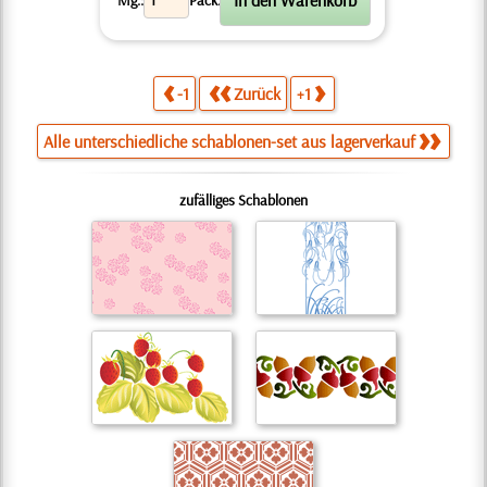
Mg.:
Pack.
-1
Zurück
+1
Alle unterschiedliche schablonen-set aus lagerverkauf
zufälliges Schablonen