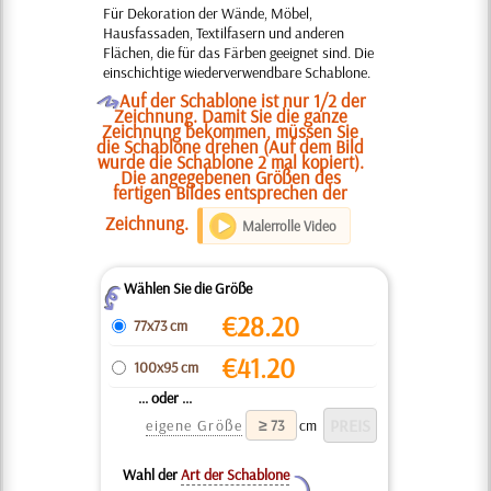
Für Dekoration der Wände, Möbel,
Hausfassaden, Textilfasern und anderen
Flächen, die für das Färben geeignet sind. Die
einschichtige wiederverwendbare Schablone.
O
Auf der Schablone ist nur 1/2 der
Zeichnung. Damit Sie die ganze
Zeichnung bekommen, müssen Sie
die Schablone drehen (Auf dem Bild
wurde die Schablone 2 mal kopiert).
Die angegebenen Größen des
fertigen Bildes entsprechen der
Zeichnung.
Malerrolle Video
Wählen Sie die Größe
Z
€
28.20
77x73 cm
€
41.20
100x95 cm
... oder ...
eigene Größe
cm
Wahl der
Art der Schablone
Y