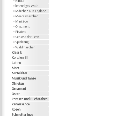
Kinder
lebendiges Wald
Märchen aus England
Meeresmärchen
Mini Zoo
Ornament
Piraten
Schloss der Feen
Spielzeug
Waldmärchen
Klassik
Korallenriff
Latino
Meer
Mittelalter
Musik und Tänze
Olmeken
Ornament
Osten
Phrasen und Buchstaben
Renaissance
Rosen
Schmetterlinge