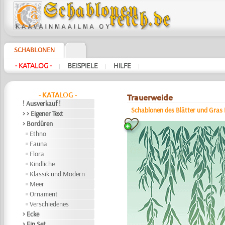
SCHABLONEN
- KATALOG -
BEISPIELE
HILFE
|
|
|
- KATALOG -
Trauerweide
! Ausverkauf !
Schablonen des Blätter und Gras 
> > Eigener Text
> Bordüren
Ethno
Fauna
Flora
Kindliche
Klassik und Modern
Meer
Ornament
Verschiedenes
> Ecke
> Ein Set