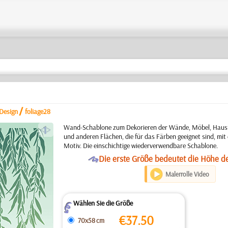
/
Design
foliage28
a
Wand-Schablone zum Dekorieren der Wände, Möbel, Hausfa
und anderen Flächen, die für das Färben geeignet sind, mi
Motiv. Die einschichtige wiederverwendbare Schablone.
O
Die erste Größe bedeutet die Höhe d
Malerrolle Video
Wählen Sie die Größe
Z
€
37.50
70x58 cm