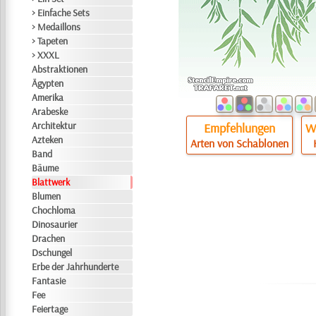
> Einfache Sets
> Medaillons
> Tapeten
> XXXL
Abstraktionen
Ägypten
Amerika
Arabeske
Architektur
Empfehlungen
Wi
Azteken
Arten von Schablonen
Band
Bäume
Blattwerk
Blumen
Chochloma
Dinosaurier
Drachen
Dschungel
Erbe der Jahrhunderte
Fantasie
Fee
Feiertage