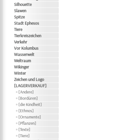
Silhouette
Slawen
Spitze
Stadt Ephesos
Tiere
Tierkreiszeichen
Verkehr
Vor Kolumbus
Wasserwelt
Weltraum
Wikinger
Winter
Zeichen und Logo
[LAGERVERKAUF]
[Andere]
[Bordüren]
[die Kindheit]
[Ethnos]
[Ornamente]
[Pflanzen]
[Texte]
[Tiere]