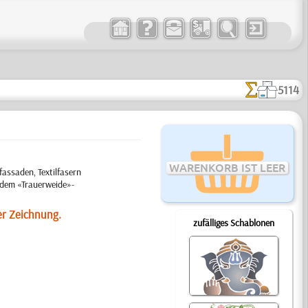
5114
WARENKORB IST LEER
ssaden, Textilfasern
t dem «Trauerweide»-
er Zeichnung.
zufälliges Schablonen