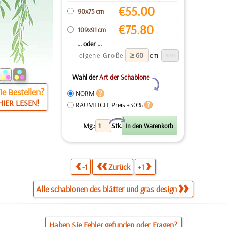
€
55.00
90x75 cm
€
75.80
109x91 cm
... oder ...
eigene Größe
cm
Wahl der
Art der Schablone
Y
e Bestellen?
NORM
HIER LESEN!
RÄUMLICH, Preis +30%
X
Mg.:
Stk.
-1
Zurück
+1
Alle schablonen des blätter und gras design
Haben Sie Fehler gefunden oder Fragen?