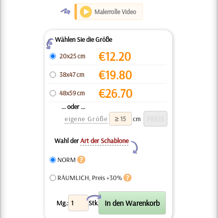
O
Malerrolle Video
Wählen Sie die Größe
Z
€
12.20
20x25 cm
€
19.80
38x47 cm
€
26.70
48x59 cm
... oder ...
eigene Größe
cm
Wahl der
Art der Schablone
Y
NORM
RÄUMLICH, Preis +30%
X
Mg.:
Stk.