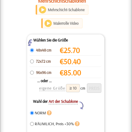
Mehrschichtschablonen
Mehrschicht-Schablone
Malerrolle Video
Wählen Sie die Größe
Z
€
25.70
48x48 cm
€
50.40
72x72 cm
€
85.00
96x96 cm
... oder ...
eigene Größe
cm
Wahl der
Art der Schablone
Y
NORM
RÄUMLICH, Preis +30%