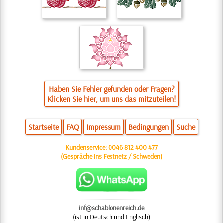
Haben Sie Fehler gefunden oder Fragen?
Klicken Sie hier, um uns das mitzuteilen!
Startseite
FAQ
Impressum
Bedingungen
Suche
Kundenservice:
0046 812 400 477
(Gespräche ins Festnetz / Schweden)
inf@schablonenreich.de
(ist in Deutsch und Englisch)