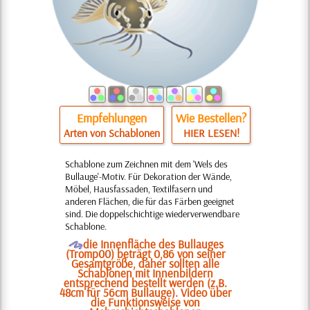
Empfehlungen
Wie Bestellen?
Arten von Schablonen
HIER LESEN!
Schablone zum Zeichnen mit dem 'Wels des
Bullauge'-Motiv. Für Dekoration der Wände,
Möbel, Hausfassaden, Textilfasern und
anderen Flächen, die für das Färben geeignet
sind. Die doppelschichtige wiederverwendbare
Schablone.
O
die Innenfläche des Bullauges
(Tromp00) beträgt 0,86 von seiner
Gesamtgröße, daher sollten alle
Schablonen mit Innenbildern
entsprechend bestellt werden (z.B.
48cm für 56cm Bullauge). Video über
die Funktionsweise von