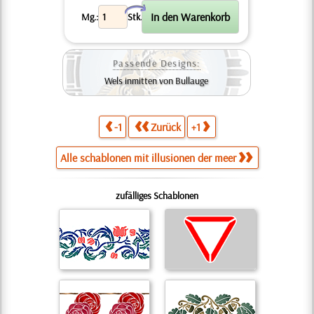
X
Mg.:
Stk.
Passende Designs:
Wels inmitten von Bullauge
-1
Zurück
+1
Alle schablonen mit illusionen der meer
zufälliges Schablonen