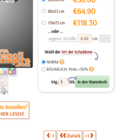
€
64.90
86x53 cm
€
118.30
119x73 cm
... oder ...
eigene Größe
cm
Wahl der
Art der Schablone
Y
NORM
RÄUMLICH, Preis +30%
X
Mg.:
Stk.
e Bestellen?
HIER LESEN!
-1
Zurück
+1