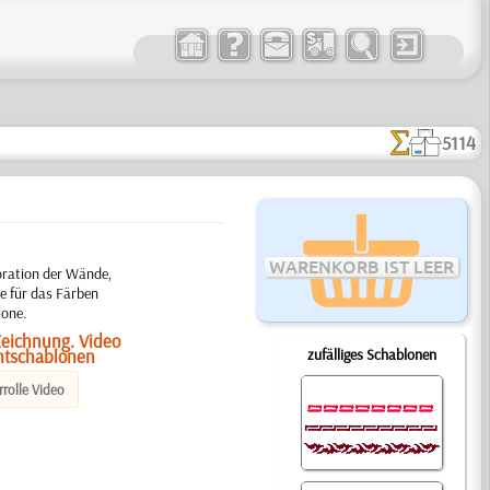
5114
WARENKORB IST LEER
ration der Wände,
e für das Färben
lone.
Zeichnung. Video
htschablonen
zufälliges Schablonen
rolle Video