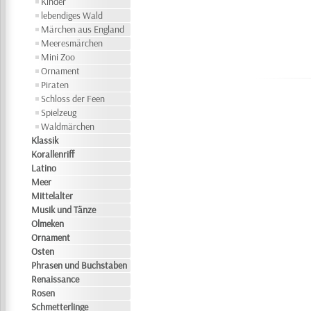
Kinder
lebendiges Wald
Märchen aus England
Meeresmärchen
Mini Zoo
Ornament
Piraten
Schloss der Feen
Spielzeug
Waldmärchen
Klassik
Korallenriff
Latino
Meer
Mittelalter
Musik und Tänze
Olmeken
Ornament
Osten
Phrasen und Buchstaben
Renaissance
Rosen
Schmetterlinge