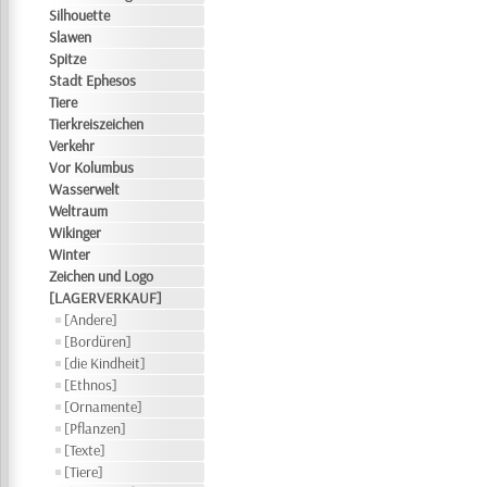
Silhouette
Slawen
Spitze
Stadt Ephesos
Tiere
Tierkreiszeichen
Verkehr
Vor Kolumbus
Wasserwelt
Weltraum
Wikinger
Winter
Zeichen und Logo
[LAGERVERKAUF]
[Andere]
[Bordüren]
[die Kindheit]
[Ethnos]
[Ornamente]
[Pflanzen]
[Texte]
[Tiere]