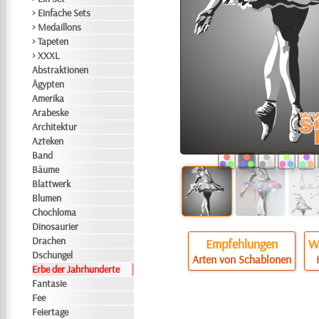
> Einfache Sets
> Medaillons
> Tapeten
> XXXL
Abstraktionen
Ägypten
Amerika
Arabeske
Architektur
Azteken
Band
Bäume
Blattwerk
Blumen
Chochloma
Dinosaurier
Drachen
Empfehlungen
Wi
Dschungel
Arten von Schablonen
Erbe der Jahrhunderte
Fantasie
Fee
Feiertage