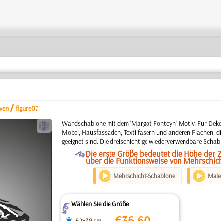
/
iven
figure07
c
Wandschablone mit dem 'Margot Fonteyn'-Motiv. Für Deko
Möbel, Hausfassaden, Textilfasern und anderen Flächen, di
geeignet sind. Die dreischichtige wiederverwendbare Schab
O
Die erste Größe bedeutet die Höhe der 
über die Funktionsweise von Mehrschic
Mehrschicht-Schablone
Maler
Wählen Sie die Größe
Z
€
36.60
62x38 cm