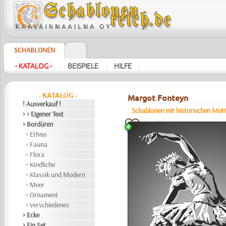
SCHABLONEN
- KATALOG -
BEISPIELE
HILFE
|
|
|
- KATALOG -
Margot Fonteyn
! Ausverkauf !
Schablonen mit historischen Mot
> > Eigener Text
> Bordüren
Ethno
Fauna
Flora
Kindliche
Klassik und Modern
Meer
Ornament
Verschiedenes
> Ecke
> Ein Set