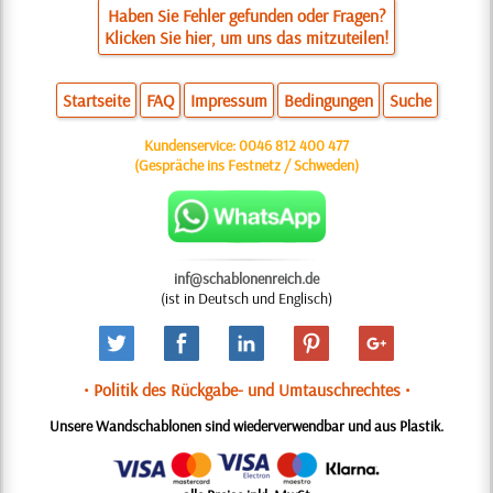
Haben Sie Fehler gefunden oder Fragen?
Klicken Sie hier, um uns das mitzuteilen!
Startseite
FAQ
Impressum
Bedingungen
Suche
Kundenservice:
0046 812 400 477
(Gespräche ins Festnetz / Schweden)
inf@schablonenreich.de
(ist in Deutsch und Englisch)
• Politik des Rückgabe- und Umtauschrechtes •
Unsere Wandschablonen sind wiederverwendbar und aus Plastik.