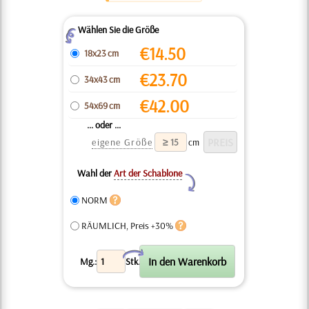
Wählen Sie die Größe
Z
€
14.50
18x23 cm
€
23.70
34x43 cm
€
42.00
54x69 cm
... oder ...
eigene Größe
cm
Wahl der
Art der Schablone
Y
NORM
RÄUMLICH, Preis +30%
X
Mg.:
Stk.