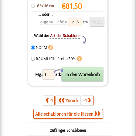
€
81.50
62x116 cm
... oder ...
eigene Größe
cm
Wahl der
Art der Schablone
Y
NORM
RÄUMLICH, Preis +30%
X
Mg.:
Stk.
-1
Zurück
+1
Alle schablonen für die fliesen
zufälliges Schablonen