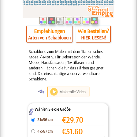
Empfehlungen
Wie Bestellen?
Arten von Schablonen
HIER LESEN!
Schablone zum Malen mit dem 'Italienisches
Mosaik'-Motiv. Für Dekoration der Wände,
Möbel, Hausfassaden, Textilfasern und
anderen Flächen, die für das Färben geeignet
sind. Die einschichtige wiederverwendbare
Schablone.
O
Malerrolle Video
Wählen Sie die Größe
Z
€
29.70
31x56 cm
€
51.60
47x87 cm