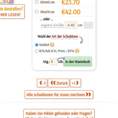
€
23.70
60x40 cm
e Bestellen?
€
42.00
90x59 cm
HIER LESEN!
... oder ...
eigene Größe
cm
Wahl der
Art der Schablone
Y
NORM
RÄUMLICH, Preis +30%
X
Mg.:
Stk.
-1
Zurück
+1
Alle schablonen für rosen zeichnen
Haben Sie Fehler gefunden oder Fragen?