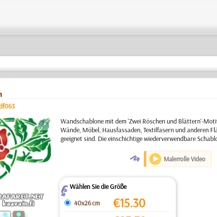
n
df063
a
Wandschablone mit dem 'Zwei Röschen und Blättern'-Motiv
Wände, Möbel, Hausfassaden, Textilfasern und anderen Flä
geeignet sind. Die einschichtige wiederverwendbare Schabl
O
Malerrolle Video
Wählen Sie die Größe
Z
€
15.30
40x26 cm