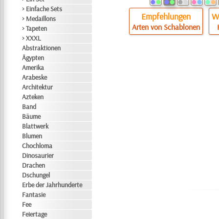
> Einfache Sets
Empfehlungen
Wi
> Medaillons
Arten von Schablonen
> Tapeten
> XXXL
Abstraktionen
Ägypten
Amerika
Arabeske
Architektur
Azteken
Band
Bäume
Blattwerk
Blumen
Chochloma
Dinosaurier
Drachen
Dschungel
Erbe der Jahrhunderte
Fantasie
Fee
Feiertage