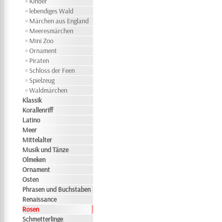
Kinder
lebendiges Wald
Märchen aus England
Meeresmärchen
Mini Zoo
Ornament
Piraten
Schloss der Feen
Spielzeug
Waldmärchen
Klassik
Korallenriff
Latino
Meer
Mittelalter
Musik und Tänze
Olmeken
Ornament
Osten
Phrasen und Buchstaben
Renaissance
Rosen
Schmetterlinge