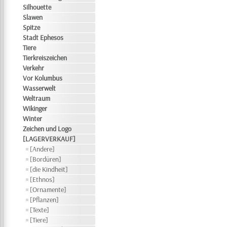
Silhouette
Slawen
Spitze
Stadt Ephesos
Tiere
Tierkreiszeichen
Verkehr
Vor Kolumbus
Wasserwelt
Weltraum
Wikinger
Winter
Zeichen und Logo
[LAGERVERKAUF]
[Andere]
[Bordüren]
[die Kindheit]
[Ethnos]
[Ornamente]
[Pflanzen]
[Texte]
[Tiere]