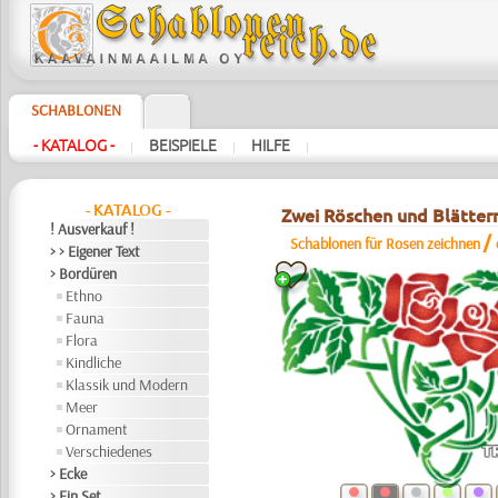
SCHABLONEN
- KATALOG -
BEISPIELE
HILFE
|
|
|
- KATALOG -
Zwei Röschen und Blätter
! Ausverkauf !
/
Schablonen für Rosen zeichnen
> > Eigener Text
> Bordüren
Ethno
Fauna
Flora
Kindliche
Klassik und Modern
Meer
Ornament
Verschiedenes
> Ecke
> Ein Set