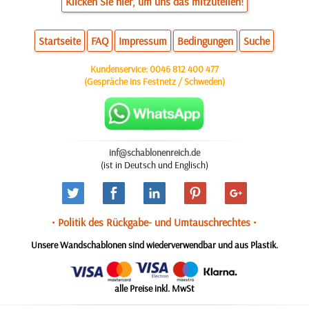
Klicken Sie hier, um uns das mitzuteilen!
Startseite
FAQ
Impressum
Bedingungen
Suche
Kundenservice:
0046 812 400 477
(Gespräche ins Festnetz / Schweden)
inf@schablonenreich.de
(ist in Deutsch und Englisch)
• Politik des Rückgabe- und Umtauschrechtes •
Unsere Wandschablonen sind wiederverwendbar und aus Plastik.
alle Preise inkl. MwSt