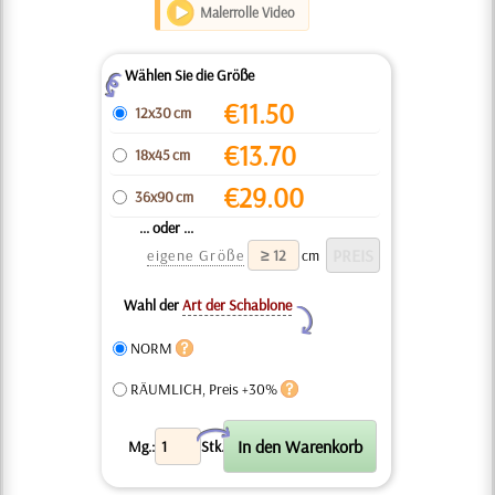
Malerrolle Video
Wählen Sie die Größe
Z
€
11.50
12x30 cm
€
13.70
18x45 cm
€
29.00
36x90 cm
... oder ...
eigene Größe
cm
Wahl der
Art der Schablone
Y
NORM
RÄUMLICH, Preis +30%
X
Mg.:
Stk.