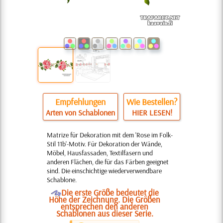
Empfehlungen
Wie Bestellen?
Arten von Schablonen
HIER LESEN!
Matrize für Dekoration mit dem 'Rose im Folk-
Stil 11b'-Motiv. Für Dekoration der Wände,
Möbel, Hausfassaden, Textilfasern und
anderen Flächen, die für das Färben geeignet
sind. Die einschichtige wiederverwendbare
Schablone.
O
Die erste Größe bedeutet die
Höhe der Zeichnung. Die Größen
entsprechen den anderen
Schablonen aus dieser Serie.