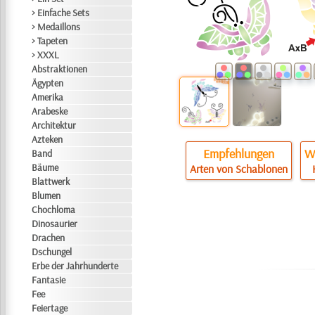
> Einfache Sets
> Medaillons
> Tapeten
> XXXL
Abstraktionen
Ägypten
Amerika
Arabeske
Architektur
Azteken
Empfehlungen
Wi
Band
Bäume
Arten von Schablonen
Blattwerk
Blumen
Chochloma
Dinosaurier
Drachen
Dschungel
Erbe der Jahrhunderte
Fantasie
Fee
Feiertage