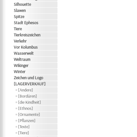
Silhouette
Slawen
Spitze
Stadt Ephesos
Tiere
Tierkreiszeichen
Verkehr
Vor Kolumbus
Wasserwelt
Weltraum
Wikinger
Winter
Zeichen und Logo
[LAGERVERKAUF]
[Andere]
[Bordüren]
[die Kindheit]
[Ethnos]
[Ornamente]
[Pflanzen]
[Texte]
[Tiere]