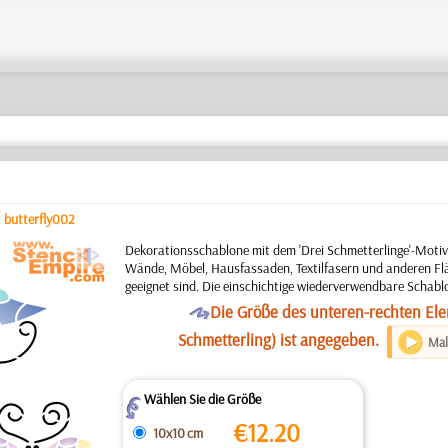
/
butterfly002
a
Dekorationsschablone mit dem 'Drei Schmetterlinge'-Motiv
Wände, Möbel, Hausfassaden, Textilfasern und anderen Flä
geeignet sind. Die einschichtige wiederverwendbare Schabl
O
Die Größe des unteren-rechten El
Schmetterling) ist angegeben.
Mal
Wählen Sie die Größe
Z
€
12.20
10x10 cm