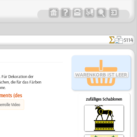
5114
WARENKORB IST LEER
. Für Dekoration der
chen, die für das Färben
one.
ements (des
zufälliges Schablonen
errolle Video