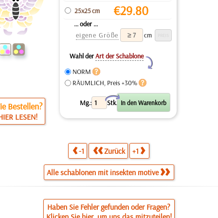
€
29.80
25x25 cm
... oder ...
eigene Größe
cm
Wahl der
Art der Schablone
Y
NORM
RÄUMLICH, Preis +30%
X
Mg.:
Stk.
e Bestellen?
HIER LESEN!
-1
Zurück
+1
Alle schablonen mit insekten motive
Haben Sie Fehler gefunden oder Fragen?
Klicken Sie hier, um uns das mitzuteilen!