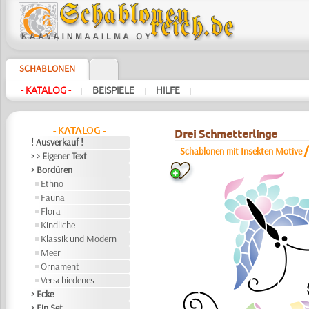
SCHABLONEN
- KATALOG -
BEISPIELE
HILFE
|
|
|
- KATALOG -
Drei Schmetterlinge
! Ausverkauf !
Schablonen mit Insekten Motive
> > Eigener Text
> Bordüren
Ethno
Fauna
Flora
Kindliche
Klassik und Modern
Meer
Ornament
Verschiedenes
> Ecke
> Ein Set