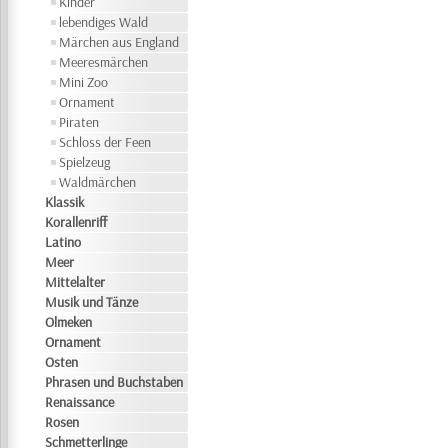
Kinder
lebendiges Wald
Märchen aus England
Meeresmärchen
Mini Zoo
Ornament
Piraten
Schloss der Feen
Spielzeug
Waldmärchen
Klassik
Korallenriff
Latino
Meer
Mittelalter
Musik und Tänze
Olmeken
Ornament
Osten
Phrasen und Buchstaben
Renaissance
Rosen
Schmetterlinge