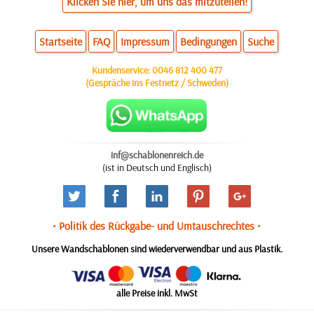
Klicken Sie hier, um uns das mitzuteilen!
Startseite
FAQ
Impressum
Bedingungen
Suche
Kundenservice:
0046 812 400 477
(Gespräche ins Festnetz / Schweden)
inf@schablonenreich.de
(ist in Deutsch und Englisch)
• Politik des Rückgabe- und Umtauschrechtes •
Unsere Wandschablonen sind wiederverwendbar und aus Plastik.
alle Preise inkl. MwSt