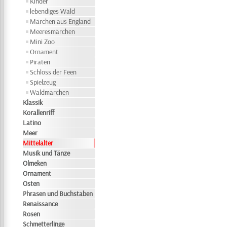
Kinder
lebendiges Wald
Märchen aus England
Meeresmärchen
Mini Zoo
Ornament
Piraten
Schloss der Feen
Spielzeug
Waldmärchen
Klassik
Korallenriff
Latino
Meer
Mittelalter
Musik und Tänze
Olmeken
Ornament
Osten
Phrasen und Buchstaben
Renaissance
Rosen
Schmetterlinge