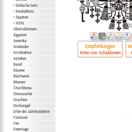
> Einfache Sets
> Medaillons
> Tapeten
> XXXL
Abstraktionen
Ägypten
Amerika
Empfehlungen
Wi
Arabeske
Arten von Schablonen
Architektur
Azteken
Band
Bäume
Blattwerk
Blumen
Chochloma
Dinosaurier
Drachen
Dschungel
Erbe der Jahrhunderte
Fantasie
Fee
Feiertage