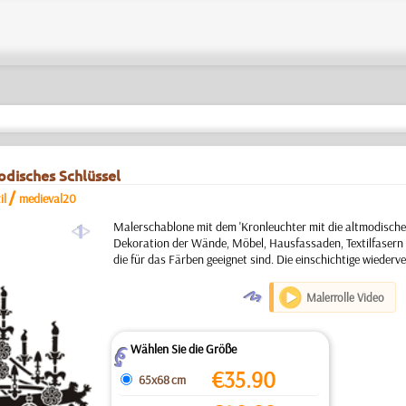
odisches Schlüssel
/
il
medieval20
a
Malerschablone mit dem 'Kronleuchter mit die altmodisches
Dekoration der Wände, Möbel, Hausfassaden, Textilfasern
die für das Färben geeignet sind. Die einschichtige wieder
O
Malerrolle Video
Wählen Sie die Größe
Z
€
35.90
65x68 cm