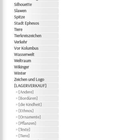
Silhouette
Slawen
Spitze
Stadt Ephesos
Tiere
Tierkreiszeichen
Verkehr
Vor Kolumbus
Wasserwelt
Weltraum
Wikinger
Winter
Zeichen und Logo
[LAGERVERKAUF]
[Andere]
[Bordüren]
[die Kindheit]
[Ethnos]
[Ornamente]
[Pflanzen]
[Texte]
[Tiere]