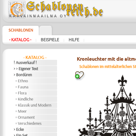
SCHABLONEN
- KATALOG -
BEISPIELE
HILFE
|
|
|
- KATALOG -
Kronleuchter mit die altm
! Ausverkauf !
Schablonen im mittelalterlichen St
> > Eigener Text
> Bordüren
Ethno
Fauna
Flora
Kindliche
Klassik und Modern
Meer
Ornament
Verschiedenes
> Ecke
> Ein Set