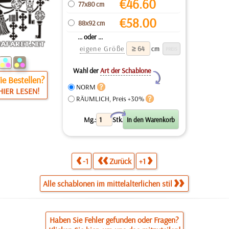
€
46.60
77x80 cm
€
58.00
88x92 cm
... oder ...
eigene Größe
cm
Wahl der
Art der Schablone
Y
e Bestellen?
NORM
HIER LESEN!
RÄUMLICH, Preis +30%
X
Mg.:
Stk.
-1
Zurück
+1
Alle schablonen im mittelalterlichen stil
Haben Sie Fehler gefunden oder Fragen?