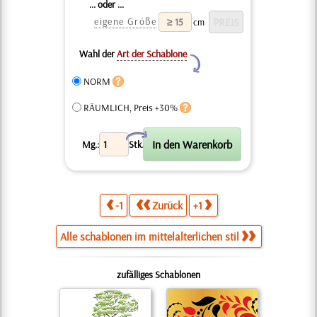
... oder ...
eigene Größe
cm
Wahl der
Art der Schablone
Y
NORM
RÄUMLICH, Preis +30%
X
Mg.:
Stk.
-1
Zurück
+1
Alle schablonen im mittelalterlichen stil
zufälliges Schablonen