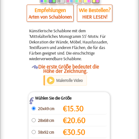
Empfehlungen
Wie Bestellen?
Arten von Schablonen
HIER LESEN!
Künstlerische Schablone mit dem
'Mittelalterliches Monogramm 55'-Motiv. Für
Dekoration der Wände, Möbel, Hausfassaden,
Textilfasern und anderen Flächen, die für das
Färben geeignet sind. Die einschichtige
wiederverwendbare Schablone.
O
Die erste Größe bedeutet die
Höhe der Zeichnung.
Malerrolle Video
Wählen Sie die Größe
Z
€
15.30
20x49 cm
€
20.60
28x68 cm
€
30.50
38x92 cm