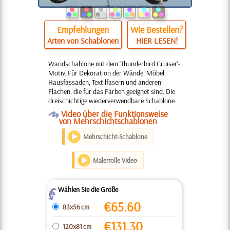
Empfehlungen
Wie Bestellen?
Arten von Schablonen
HIER LESEN!
Wandschablone mit dem 'Thunderbird Cruiser'-
Motiv. Für Dekoration der Wände, Möbel,
Hausfassaden, Textilfasern und anderen
Flächen, die für das Färben geeignet sind. Die
dreischichtige wiederverwendbare Schablone.
O
Video über die Funktionsweise
von Mehrschichtschablonen
Mehrschicht-Schablone
Malerrolle Video
Wählen Sie die Größe
Z
€
65.60
83x56 cm
€
131.30
120x81 cm