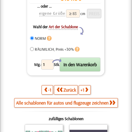
... oder ...
eigene Größe
cm
Wahl der
Art der Schablone
Y
NORM
RÄUMLICH, Preis +30%
X
Mg.:
Stk.
-1
Zurück
+1
Alle schablonen für autos und flugzeuge zeichnen
zufälliges Schablonen