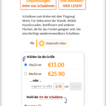
Empfehlungen
Wie Bestellen?
Arten von Schablonen
HIER LESEN!
Schablone zum Malen mit dem 'Flugzeug'-
Motiv. Für Dekoration der Wände, Möbel,
Hausfassaden, Textilfasern und anderen
Flächen, die für das Färben geeignet sind. Die
einschichtige wiederverwendbare Schablone.
O
Malerrolle Video
Wählen Sie die Größe
Z
€
13.00
56x23 cm
€
25.90
84x36 cm
... oder ...
eigene Größe
cm
Wahl der
Art der Schablone
Y