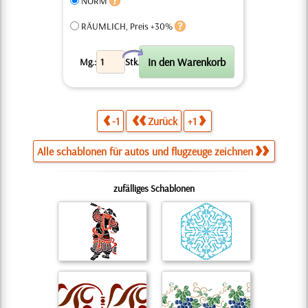
NORM
RÄUMLICH, Preis +30%
X
Mg.:
Stk.
-1
Zurück
+1
Alle schablonen für autos und flugzeuge zeichnen
zufälliges Schablonen