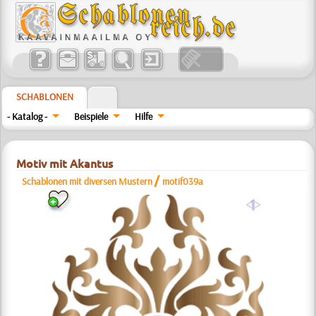
SCHABLONEN
- Katalog -
Beispiele
Hilfe
Motiv mit Akantus
/
Schablonen mit diversen Mustern
motif039a
a