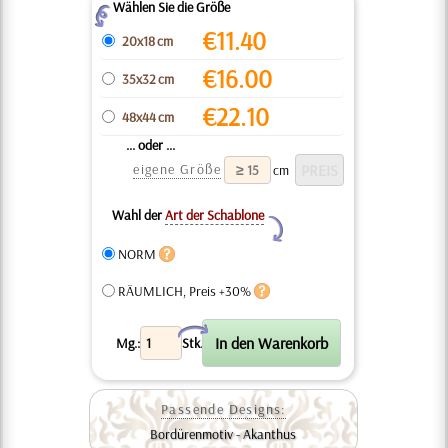
Wählen Sie die Größe
Z
€
11.40
20x18 cm
€
16.00
35x32 cm
€
22.10
48x44 cm
... oder ...
eigene Größe
cm
Wahl der
Art der Schablone
Y
NORM
RÄUMLICH, Preis +30%
X
Mg.:
Stk.
Passende Designs:
Bordürenmotiv - Akanthus