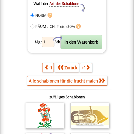
Wahl der
Art der Schablone
Y
NORM
RÄUMLICH, Preis +30%
X
Mg.:
Stk.
-1
Zurück
+1
Alle schablonen für die frucht malen
zufälliges Schablonen