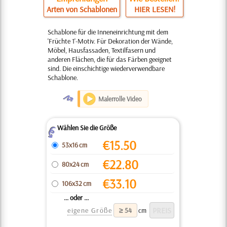
Arten von Schablonen
HIER LESEN!
Schablone für die Inneneinrichtung mit dem
'Früchte 1'-Motiv. Für Dekoration der Wände,
Möbel, Hausfassaden, Textilfasern und
anderen Flächen, die für das Färben geeignet
sind. Die einschichtige wiederverwendbare
Schablone.
O
Malerrolle Video
Wählen Sie die Größe
Z
€
15.50
53x16 cm
€
22.80
80x24 cm
€
33.10
106x32 cm
... oder ...
eigene Größe
cm