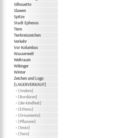
Silhouette
Slawen
Spitze
Stadt Ephesos
Tiere
Tierkreiszeichen
Verkehr
Vor Kolumbus
Wasserwelt
Weltraum
Wikinger
Winter
Zeichen und Logo
[LAGERVERKAUF]
[Andere]
[Bordüren]
[die Kindheit]
[Ethnos]
[Ornamente]
[Pflanzen]
[Texte]
[Tiere]