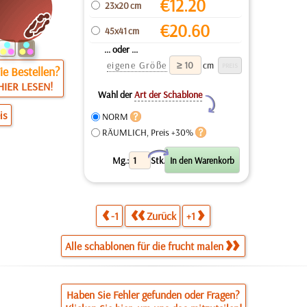
€
12.20
23x20 cm
€
20.60
45x41 cm
... oder ...
eigene Größe
cm
e Bestellen?
HIER LESEN!
Wahl der
Art der Schablone
Y
is
NORM
RÄUMLICH, Preis +30%
X
Mg.:
Stk.
-1
Zurück
+1
Alle schablonen für die frucht malen
Haben Sie Fehler gefunden oder Fragen?