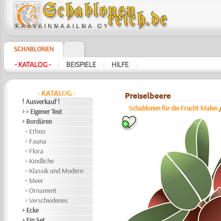
SCHABLONEN
- KATALOG -
BEISPIELE
HILFE
|
|
|
- KATALOG -
Preiselbeere
! Ausverkauf !
Schablonen für die Frucht Malen
> > Eigener Text
> Bordüren
Ethno
Fauna
Flora
Kindliche
Klassik und Modern
Meer
Ornament
Verschiedenes
> Ecke
> Ein Set