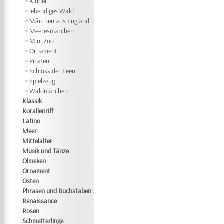
Kinder
lebendiges Wald
Märchen aus England
Meeresmärchen
Mini Zoo
Ornament
Piraten
Schloss der Feen
Spielzeug
Waldmärchen
Klassik
Korallenriff
Latino
Meer
Mittelalter
Musik und Tänze
Olmeken
Ornament
Osten
Phrasen und Buchstaben
Renaissance
Rosen
Schmetterlinge