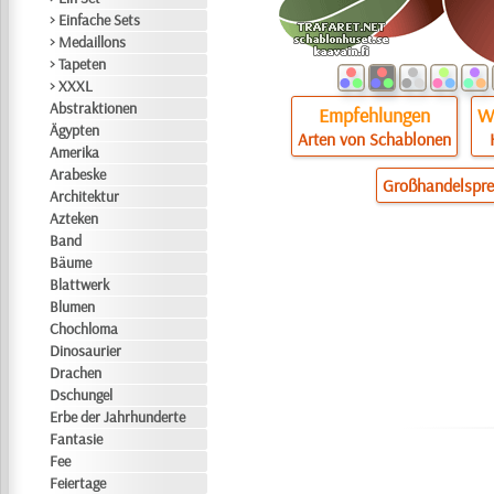
> Einfache Sets
> Medaillons
> Tapeten
> XXXL
Abstraktionen
Empfehlungen
Wi
Ägypten
Arten von Schablonen
Amerika
Arabeske
Großhandelspre
Architektur
Azteken
Band
Bäume
Blattwerk
Blumen
Chochloma
Dinosaurier
Drachen
Dschungel
Erbe der Jahrhunderte
Fantasie
Fee
Feiertage