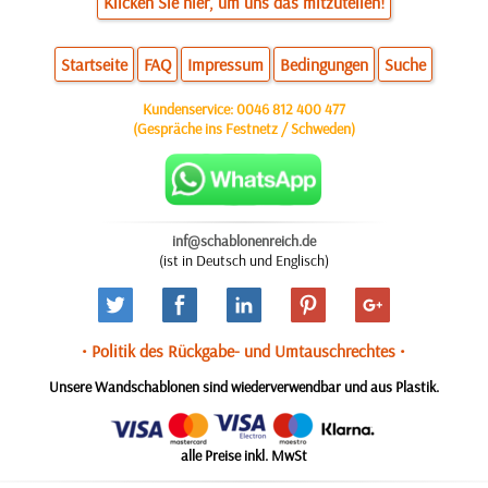
Klicken Sie hier, um uns das mitzuteilen!
Startseite
FAQ
Impressum
Bedingungen
Suche
Kundenservice:
0046 812 400 477
(Gespräche ins Festnetz / Schweden)
inf@schablonenreich.de
(ist in Deutsch und Englisch)
• Politik des Rückgabe- und Umtauschrechtes •
Unsere Wandschablonen sind wiederverwendbar und aus Plastik.
alle Preise inkl. MwSt