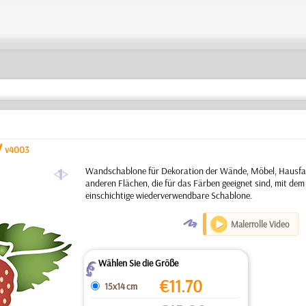
/
v4003
a
Wandschablone für Dekoration der Wände, Möbel, Hausfas
anderen Flächen, die für das Färben geeignet sind, mit de
einschichtige wiederverwendbare Schablone.
O
Malerrolle Video
Wählen Sie die Größe
Z
€
11.70
15x14 cm