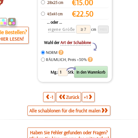
€
15.00
28x25 cm
€
22.50
45x41 cm
... oder ...
eigene Größe
cm
e Bestellen?
HIER LESEN!
Wahl der
Art der Schablone
Y
NORM
RÄUMLICH, Preis +30%
X
Mg.:
Stk.
-1
Zurück
+1
Alle schablonen für die frucht malen
Haben Sie Fehler gefunden oder Fragen?