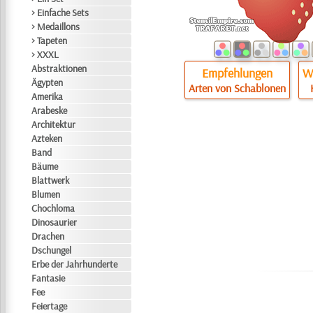
> Einfache Sets
> Medaillons
> Tapeten
> XXXL
Abstraktionen
Empfehlungen
Wi
Ägypten
Arten von Schablonen
Amerika
Arabeske
Architektur
Azteken
Band
Bäume
Blattwerk
Blumen
Chochloma
Dinosaurier
Drachen
Dschungel
Erbe der Jahrhunderte
Fantasie
Fee
Feiertage