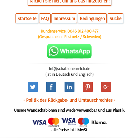
Klicken Sie hier, um uns das mitzuteilen!
Startseite
FAQ
Impressum
Bedingungen
Suche
Kundenservice:
0046 812 400 477
(Gespräche ins Festnetz / Schweden)
inf@schablonenreich.de
(ist in Deutsch und Englisch)
• Politik des Rückgabe- und Umtauschrechtes •
Unsere Wandschablonen sind wiederverwendbar und aus Plastik.
alle Preise inkl. MwSt