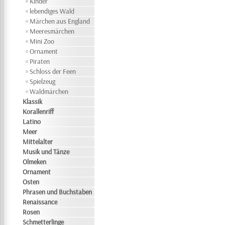
Kinder
lebendiges Wald
Märchen aus England
Meeresmärchen
Mini Zoo
Ornament
Piraten
Schloss der Feen
Spielzeug
Waldmärchen
Klassik
Korallenriff
Latino
Meer
Mittelalter
Musik und Tänze
Olmeken
Ornament
Osten
Phrasen und Buchstaben
Renaissance
Rosen
Schmetterlinge