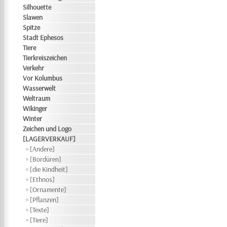
Silhouette
Slawen
Spitze
Stadt Ephesos
Tiere
Tierkreiszeichen
Verkehr
Vor Kolumbus
Wasserwelt
Weltraum
Wikinger
Winter
Zeichen und Logo
[LAGERVERKAUF]
[Andere]
[Bordüren]
[die Kindheit]
[Ethnos]
[Ornamente]
[Pflanzen]
[Texte]
[Tiere]