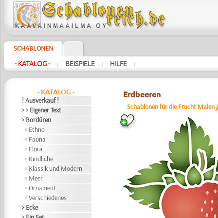
SCHABLONEN
- KATALOG -
BEISPIELE
HILFE
|
|
|
- KATALOG -
Erdbeeren
! Ausverkauf !
Schablonen für die Frucht Malen
> > Eigener Text
> Bordüren
Ethno
Fauna
Flora
Kindliche
Klassik und Modern
Meer
Ornament
Verschiedenes
> Ecke
> Ein Set