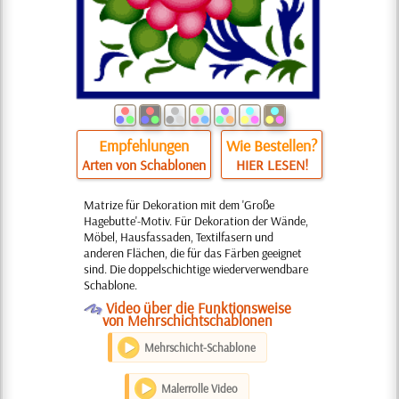
Empfehlungen
Wie Bestellen?
Arten von Schablonen
HIER LESEN!
Matrize für Dekoration mit dem 'Große
Hagebutte'-Motiv. Für Dekoration der Wände,
Möbel, Hausfassaden, Textilfasern und
anderen Flächen, die für das Färben geeignet
sind. Die doppelschichtige wiederverwendbare
Schablone.
O
Video über die Funktionsweise
von Mehrschichtschablonen
Mehrschicht-Schablone
Malerrolle Video