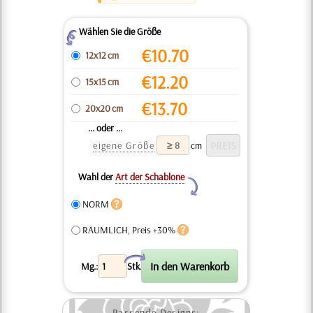
Wählen Sie die Größe
Z
€
10.70
12x12 cm
€
12.20
15x15 cm
€
13.70
20x20 cm
... oder ...
eigene Größe
cm
Wahl der
Art der Schablone
Y
NORM
RÄUMLICH, Preis +30%
X
Mg.:
Stk.
Passende Designs: