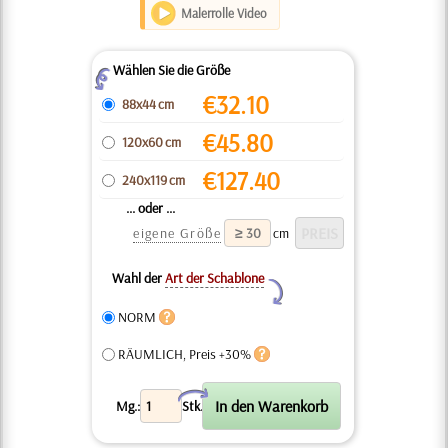
Malerrolle Video
Wählen Sie die Größe
Z
€
32.10
88x44 cm
€
45.80
120x60 cm
€
127.40
240x119 cm
... oder ...
eigene Größe
cm
Wahl der
Art der Schablone
Y
NORM
RÄUMLICH, Preis +30%
X
Mg.:
Stk.