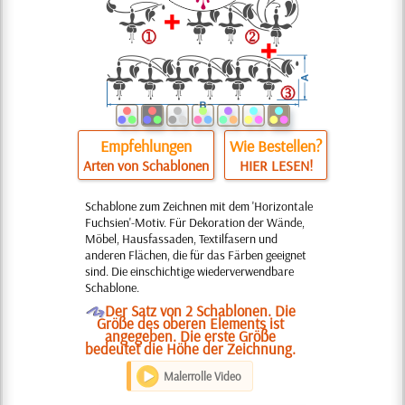
Empfehlungen
Wie Bestellen?
Arten von Schablonen
HIER LESEN!
Schablone zum Zeichnen mit dem 'Horizontale
Fuchsien'-Motiv. Für Dekoration der Wände,
Möbel, Hausfassaden, Textilfasern und
anderen Flächen, die für das Färben geeignet
sind. Die einschichtige wiederverwendbare
Schablone.
O
Der Satz von 2 Schablonen. Die
Größe des oberen Elements ist
angegeben. Die erste Größe
bedeutet die Höhe der Zeichnung.
Malerrolle Video