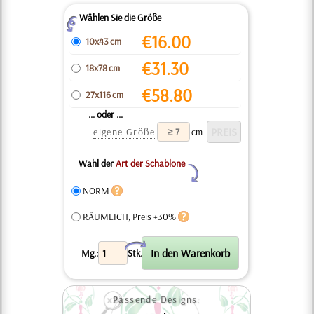
Wählen Sie die Größe
Z
€
16.00
10x43 cm
€
31.30
18x78 cm
€
58.80
27x116 cm
... oder ...
eigene Größe
cm
Wahl der
Art der Schablone
Y
NORM
RÄUMLICH, Preis +30%
X
Mg.:
Stk.
Passende Designs: